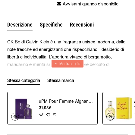
Avvisami quando disponibile
Descrizione
Specifiche
Recensioni
CK Be di Calvin Klein è una fragranza unisex moderna, dalle
note fresche ed energizzanti che rispecchiano il desiderio di
libertà e individualità. L'apertura vivace di bergamotto,
mandarino e menta si fonde con un cuore delicato di
magnolia, pesca e gelsomino, su un fondo avvolgente di
muschio, legno di sandalo e vaniglia.
Stessa categoria
Stessa marca
Piramide Olfattiva:
9PM Pour Femme Afghan Eau de Parfum 100 ml
Note di testa:
Bergamotto, mandarino, menta
31,98€
Note di cuore:
Magnolia, pesca, gelsomino
Note di fondo:
Muschio, legno di sandalo, vaniglia
Esprimi la tua personalità senza limiti: CK Be è il profumo