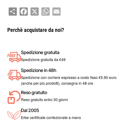
perfetto per chi vuole essere sempre sé stesso.
Share
Facebook
X
WhatsApp
Email
Perchè acquistare da noi?
Spedizione gratuita
Spedizione gratuita da €49
Spedizione in 48h
Spedizione con corriere espresso a costo fisso €5.90 euro
(anche per più prodotti), consegna in 48 ore
Reso gratuito
Reso gratuito entro 30 giorni
Dal 2005
Erbe certificate confezionate a mano