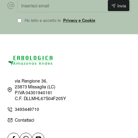
Inserisci email
Invia
Ho letto e accetto le
Privacy e Cookie
via Rengione 36,
23873 Missaglia (LC)
P.IVA 04301940161
C.F. DLLMHL67S04F205Y
3493449710
Contattaci