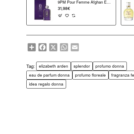
9PM Pour Femme Afghan Eau de Parfum 100 ml
31,98€
Share
Facebook
X
WhatsApp
Email
Tag:
elizabeth arden
splendor
profumo donna
eau de parfum donna
profumo floreale
fragranza f
idea regalo donna