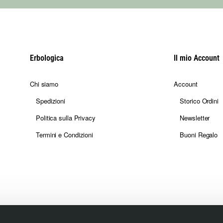
ttate, senza risultare eccessivamente zuccherino.
Erbologica
Il mio Account
te offre una buona durata grazie alla presenza delle note di fondo a
Chi siamo
Account
Spedizioni
Storico Ordini
Politica sulla Privacy
Newsletter
e per un utilizzo quotidiano.
Termini e Condizioni
Buoni Regalo