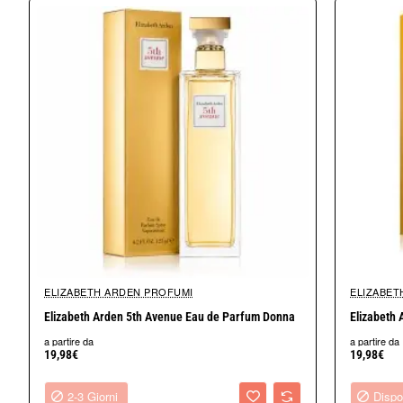
Note di testa
Peonia, Ananas, Fiore di Manuka
Note di cuore
Lillà, Fresia, Magnolia
Note di fondo
Sandalo, Ambra
Per chi è indicato Elizabeth Arden Splendor?
Elizabeth Arden Splendor è particolarmente apprezzato da chi ce
La sua composizione equilibrata lo rende adatto a donne di ogni
ELIZABETH ARDEN PROFUMI
ELIZABET
Disponibi
2-3 Giorni
Elizabeth Arden 5th Avenue Eau de Parfum Donna
Elizabeth 
Quando utilizzare Splendor Eau de Parfum
a partire da
a partire da
19,98€
19,98€
Grazie alle sue note floreali e alla base calda e delicata, Splendo
2-3 Giorni
Dispo