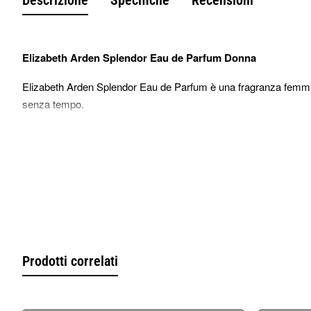
Elizabeth Arden Splendor Eau de Parfum Donna
Elizabeth Arden Splendor Eau de Parfum è una fragranza femmini
senza tempo.
Lanciato dalla celebre casa Elizabeth Arden, Splendor conquista 
caldi e avvolgenti. È una fragranza versatile, ideale sia per il gio
Che profumo ha Elizabeth Arden Splendor?
Splendor si apre con un bouquet fresco e luminoso dove la dolce
fiore di manuka.
Nel cuore emergono eleganti note floreali di lillà, fresia e magn
Prodotti correlati
Il fondo di sandalo e ambra regala profondità e persistenza, lasc
Piramide Olfattiva