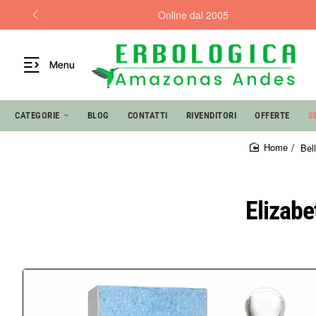
Online dal 2005
Menu
CATEGORIE
BLOG
CONTATTI
RIVENDITORI
OFFERTE
S
Bel
home
Elizab