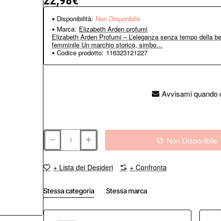
22,98€
Disponibilità:
Non Disponibile
Marca:
Elizabeth Arden profumi
Elizabeth Arden Profumi – L’eleganza senza tempo della be
femminile Un marchio storico, simbo...
Codice prodotto:
116323121227
Avvisami quando d
Non Disponibile
+ Lista dei Desideri
+ Confronta
Stessa categoria
Stessa marca