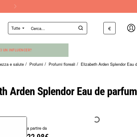
€
Tutte
Cerca...
EI UN INFLUENCER?
lezza e salute
Profumi
Profumi floreali
Elizabeth Arden Splendor Eau 
eth Arden Splendor Eau de parfum
a partire da