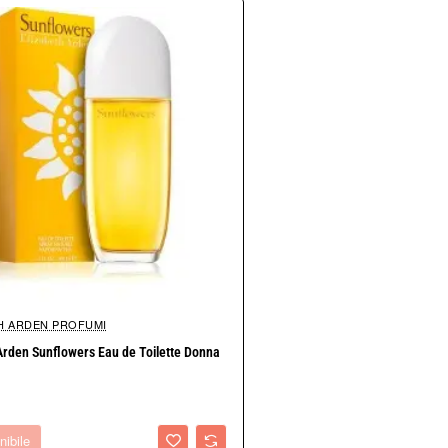
rca un profumo femminile floreale, elegante e discreto.
 età che desiderano una fragranza raffinata da indossare quotidianam
H ARDEN PROFUMI
le
Arden Sunflowers Eau de Toilette Donna
r può essere utilizzato durante tutto l'anno.
nibile