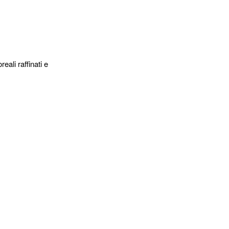
ali raffinati e
ati e accordi
romatiche del