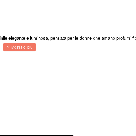
le elegante e luminosa, pensata per le donne che amano profumi flore
con una composizione armoniosa che unisce note fruttate, fiori delic
rno sia per le occasioni speciali.
zza dell'ananas incontra la delicatezza della peonia e le sfumature a
olia che donano femminilità e leggerezza alla composizione.
iando sulla pelle una scia morbida e sofisticata.