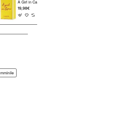
A Girl in Capri Lanvin Paris Eau de Toilette 90 ml – Profumo femminile fresco
19,98€
45,98€
emminile