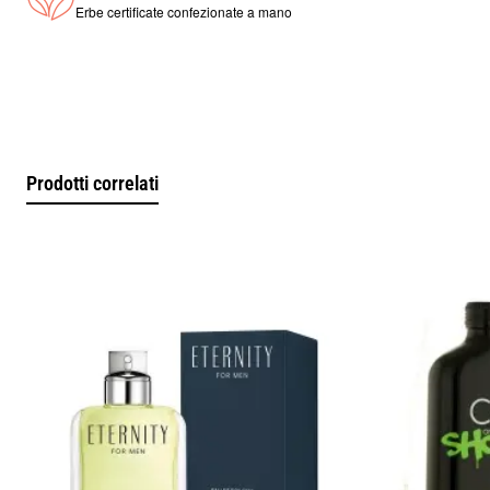
maschile del profumo.
Erbe certificate confezionate a mano
Salvia
Patchouli
Cardamomo
Questa fase centrale conferisce profondità, calore e una
sensazione di solidità olfattiva.
Note di fondo
Prodotti correlati
Il fondo è intenso, asciutto e persistente, elemento distintivo
della fragranza.
Sandalo
Cuoio
Ambra
Le note di base rendono Aramis un profumo deciso, duraturo
e profondamente maschile.
Che tipo di uomo sceglie Aramis
Aramis è indicato per uomini che:
preferiscono profumi classici e strutturati
cercano una fragranza con forte identità