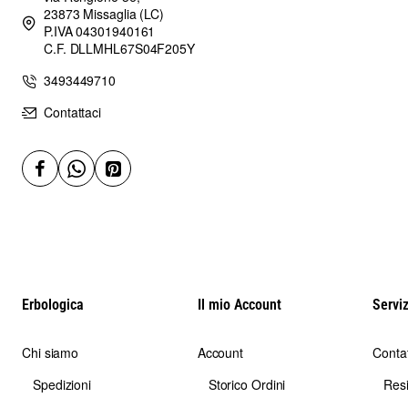
23873 Missaglia (LC)
P.IVA 04301940161
C.F. DLLMHL67S04F205Y
3493449710
Contattaci
Erbologica
Il mio Account
Serviz
Chi siamo
Account
Contat
Spedizioni
Storico Ordini
Res