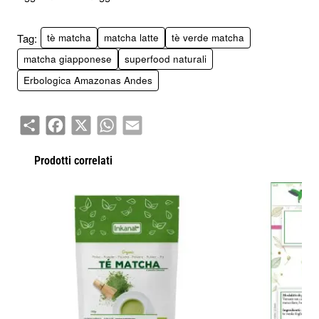
Tag:
tè matcha
matcha latte
tè verde matcha
matcha giapponese
superfood naturali
Erbologica Amazonas Andes
Share
Facebook
X
WhatsApp
Email
Prodotti correlati