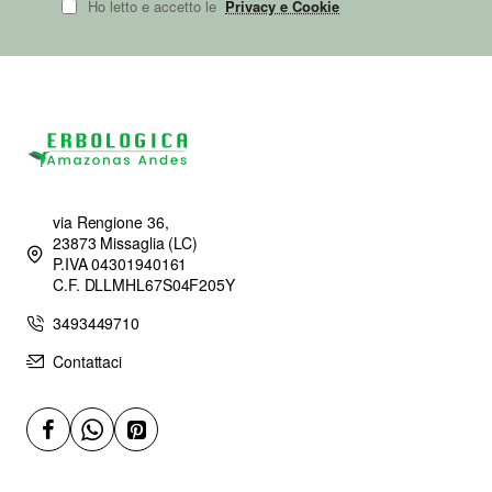
Ho letto e accetto le
Privacy e Cookie
via Rengione 36,
23873 Missaglia (LC)
P.IVA 04301940161
C.F. DLLMHL67S04F205Y
3493449710
Contattaci