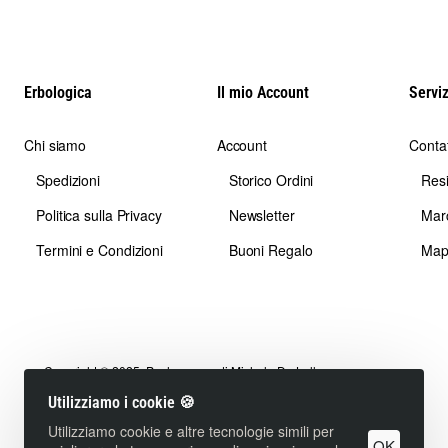
Erbologica
Il mio Account
Serviz
Chi siamo
Account
Contat
Spedizioni
Storico Ordini
Res
Politica sulla Privacy
Newsletter
Mar
Termini e Condizioni
Buoni Regalo
Map
Copyright © 2025, Pachamama di Michele De Lullo.
P.IVA 04301940161 - C.F. DLLMHL67S04F205Y
Utilizziamo i cookie 🍪
Marchio registrato vietata la riproduzione - webmaster:
mathsolutions
Utilizziamo cookie e altre tecnologie simili per
OK