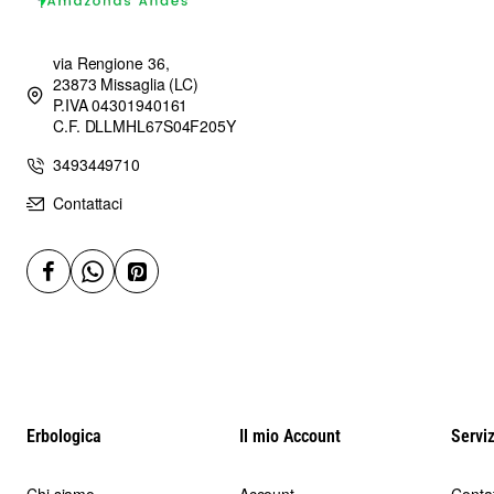
via Rengione 36,
23873 Missaglia (LC)
P.IVA 04301940161
C.F. DLLMHL67S04F205Y
3493449710
Contattaci
Erbologica
Il mio Account
Serviz