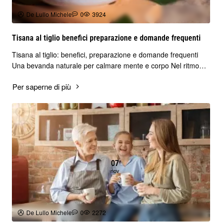
De Lullo Michele
0
3924
Tisana al tiglio benefici preparazione e domande frequenti
Tisana al tiglio: benefici, preparazione e domande frequenti
Una bevanda naturale per calmare mente e corpo Nel ritmo
intenso della vita quotidiana, l..
Per saperne di più
07
nov
De Lullo Michele
0
2272