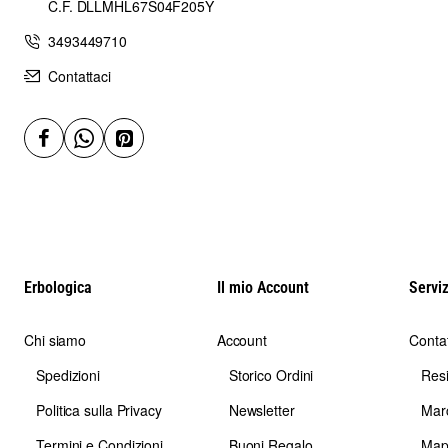
C.F. DLLMHL67S04F205Y
3493449710
Contattaci
Erbologica
Il mio Account
Serviz
Chi siamo
Account
Contat
Spedizioni
Storico Ordini
Res
Politica sulla Privacy
Newsletter
Mar
Termini e Condizioni
Buoni Regalo
Map