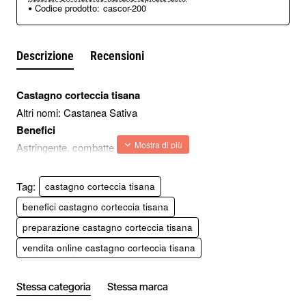
Codice prodotto:
cascor-200
Descrizione
Recensioni
Castagno corteccia tisana
Altri nomi: Castanea Sativa
Benefici
Astringente, combatte la dissenteria
Preparazione
Un cucchiaino in 200 ml di acqua bollente, lasciare infusione
Tag:
castagno corteccia tisana
per 5 minuti, bere massimo due tazze la giorno.
benefici castagno corteccia tisana
Uso esterno
preparazione castagno corteccia tisana
Con il decotto utilizzando 6 grammi in 100 di acqua, sono
vendita online castagno corteccia tisana
indicati per le pelli sensibili e delicate.
Uso cosmetico:
l'acqua ottenuta dalla cottura della corteccia
è un ottimo shampoo per riflessi dorati ai capelli biondi.
Stessa categoria
Stessa marca
Ingredienti:
castagno corteccia taglio tisana, 100% naturale