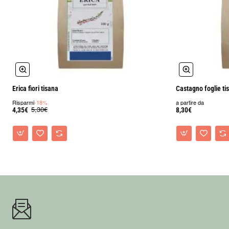
Erica fiori tisana
Castagno foglie ti
Risparmi
-18%
a partire da
5,30€
4,35€
8,30€