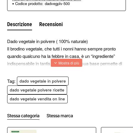
Codice prodotto:
dadvegplv-500
Descrizione
Recensioni
Dado vegetale in polvere ( 100% naturale)
Il brodino vegetale, che tutti i nonni hanno sempre pronto
quando qualcuno ha la febbre in casa, è un “ingrediente”
indispensabile in tantissime ricette. La sua base permette di
venire poi usato per la creazione di:
- Antipasti
Tag:
dado vegetale in polvere
- Primi
dado vegetale polvere ricette
- Secondi
dado vegetale vendita on line
Insomma è un “punto importante” nell’arte culinaria, ma non
sempre è facile da preparare e non sempre si ha del tempo
utile per potersi dedicare alla sua preparazione. Vero è che
Stessa categoria
Stessa marca
oggi esiste il dado vegetale in polvere 100% naturale che si
propone in vendita diretta sia nei supermercati che anche su