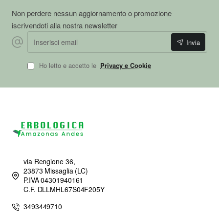
Non perdere nessun aggiornamento o promozione
iscrivendoti alla nostra newsletter
Inserisci
Invia
email
Ho letto e accetto le
Privacy e Cookie
via Rengione 36,
23873 Missaglia (LC)
P.IVA 04301940161
C.F. DLLMHL67S04F205Y
3493449710