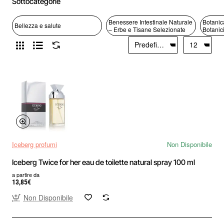
Sottocategorie
Benessere Intestinale Naturale
Botanic
Bellezza e salute
– Erbe e Tisane Selezionate
Botanici
Iceberg profumi
Non Disponibile
Iceberg Twice for her eau de toilette natural spray 100 ml
a partire da
13,85€
Non Disponibile