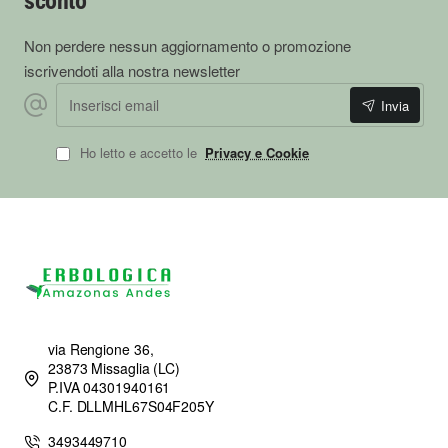
sconto
Non perdere nessun aggiornamento o promozione
iscrivendoti alla nostra newsletter
Inserisci email
Invia
Ho letto e accetto le
Privacy e Cookie
via Rengione 36,
23873 Missaglia (LC)
P.IVA 04301940161
C.F. DLLMHL67S04F205Y
3493449710