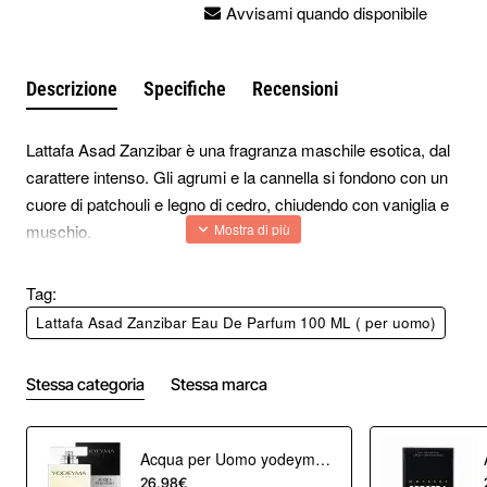
Avvisami quando disponibile
Descrizione
Specifiche
Recensioni
Lattafa Asad Zanzibar è una fragranza maschile esotica, dal
carattere intenso. Gli agrumi e la cannella si fondono con un
cuore di patchouli e legno di cedro, chiudendo con vaniglia e
muschio.
Piramide Olfattiva:
Tag:
Note di testa:
Agrumi, cannella
Lattafa Asad Zanzibar Eau De Parfum 100 ML ( per uomo)
Note di cuore:
Patchouli, cedro
Note di fondo:
Vaniglia, muschio
Stessa categoria
Stessa marca
Viaggia con stile: lasciati trasportare dalla forza di Asad
Zanzibar!
Acqua per Uomo yodeyma eau de parfum 100 ml
26,98€