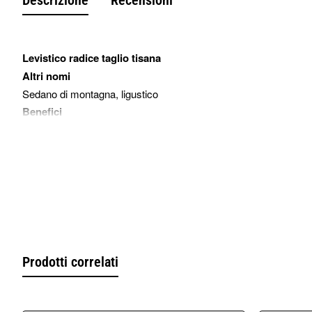
Levistico radice taglio tisana
Altri nomi
Sedano di montagna, ligustico
Benefici
Depurativa, diuretica, carminativa.
Un cucchiaino da caffe, in 200 ml di acqua bollente, a fuoco spen
bere 1-2 tazze al giorno.
Uso esterno
Gli impacchi vengono usati per la dermatosi
Avvertenze
Non usare in caso di infiammazioni o insufficienza renale.
Confezione da 200 grammi
Prodotti correlati
Ingredienti: levistico radice secca taglio tisana, 100% naturale
Marca: erbologica amazonas andes
Origine : Balcani