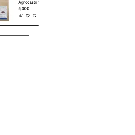
Agnocasto frutti tisana
5,30€
5,60€