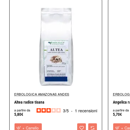
Prodotto completamente naturale senza uso di ogm.
Erbologica offre erbe di coltivazione tradizionale ed erbe sponta
Solo prodotti sicuri ed efficaci.
Prima di essere immessi nel mercato, i prodotti devono superare u
Una volta superati questi test i prodotti vengono commercializzat
Le presenti informazioni non prescindono, in ogni caso, dal par
Essenziale è una dieta varia ed equilibrata e uno stile di vita san
Le nostre erbe vengono confezionate a mano una a una, in Italia
Prodotto artigianale.
ERBOLOGICA AMAZONAS ANDES
ERBOLOG
Altea radice tisana
Angelica r
3
/
5
-
1
recensioni
a partire da
a partire da
5,80€
5,70€
+ Carrello
+ Car