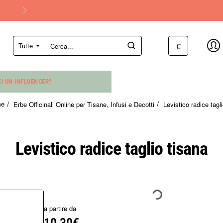
€
Tutte
Cerca...
EI UN INFLUENCER?
Erbe Officinali Online per Tisane, Infusi e Decotti
Levistico radice tagl
me
Levistico radice taglio tisana
a partire da