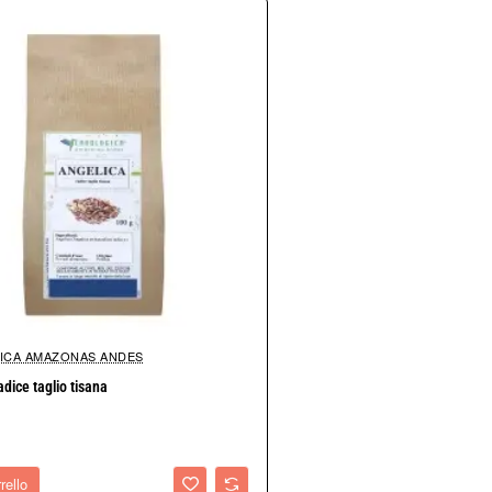
nee.
n attenta analisi microbiologica, dei pesticidi.
i.
ere del medico, ma hanno esclusivamente carattere divulgativo.
o.
.
ICA AMAZONAS ANDES
adice taglio tisana
rello