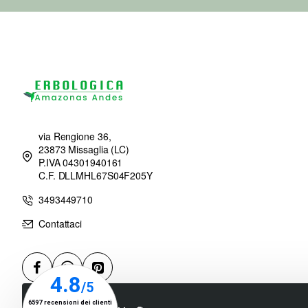
via Rengione 36,
23873 Missaglia (LC)
P.IVA 04301940161
C.F. DLLMHL67S04F205Y
3493449710
Contattaci