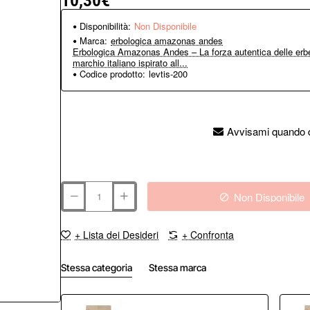
10,30€
Disponibilità:
Non Disponibile
Marca:
erbologica amazonas andes
Erbologica Amazonas Andes – La forza autentica delle erbe
marchio italiano ispirato all...
Codice prodotto:
levtis-200
Avvisami quando d
Non Disponibile
+ Lista dei Desideri
+ Confronta
Stessa categoria
Stessa marca