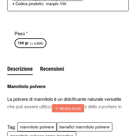
Codice prodotto:
manplv-100
Peso
100 gr.
(= 4,90€)
Descrizione
Recensioni
Mannitolo polvere
La polvere di mannitolo è un dolcificante naturale versatile
che può essere utilizzato come sostituto dello zucchero in
varie applicazioni culinarie.
Offre proprietà e benefici unici, rendendolo una scelta
Tag:
mannitolo polvere
benefici mannitolo polvere
popolare tra le persone attente alla salute.
mannitolo polvere come lassativo