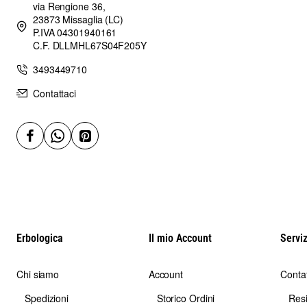
via Rengione 36,
23873 Missaglia (LC)
P.IVA 04301940161
C.F. DLLMHL67S04F205Y
3493449710
Contattaci
Erbologica
Il mio Account
Serviz
Chi siamo
Account
Contat
Spedizioni
Storico Ordini
Res