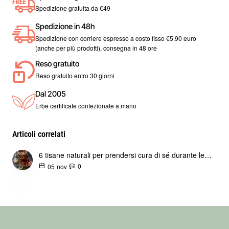
Spedizione gratuita da €49
ricette con una quantità uguale di mannitolo.
Spedizione in 48h
Può essere utilizzato in una varietà di piatti, inclusi dessert,
Spedizione con corriere espresso a costo fisso €5.90 euro
bevande e persino piatti salati. Sperimenta diverse ricette e
(anche per più prodotti), consegna in 48 ore
goditi il gusto dolce del mannitolo senza il senso di colpa di un
Reso gratuito
consumo eccessivo di zucchero.
Reso gratuito entro 30 giorni
Contenuto 100 - 500 - 1000 grammi
Dal 2005
Erbe certificate confezionate a mano
Articoli correlati
6 tisane naturali per prendersi cura di sé durante le festività
0
05
nov