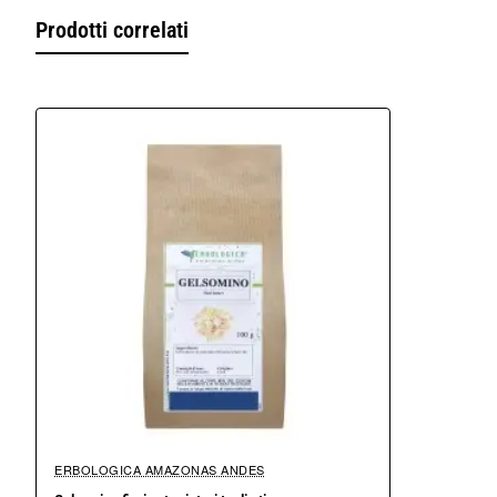
nei cassetti.
Prodotti correlati
Il suo olio essenziale, profumato persistente, è impiegato nella 
Confezioni da 100-500-1000 grammi
Marca Erbologica Amazonas Andes
ERBOLOGICA AMAZONAS ANDES