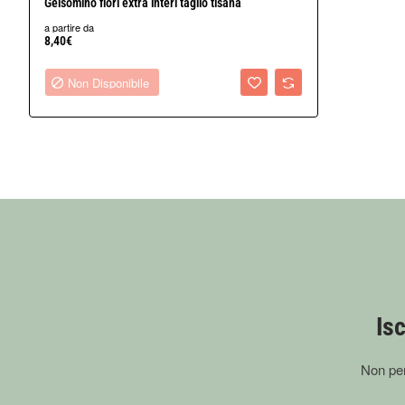
Non Disponibile
Gelsomino fiori extra interi taglio tisana
a partire da
8,40€
Non Disponibile
Isc
Non per