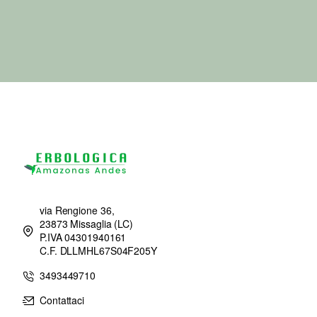
via Rengione 36,
23873 Missaglia (LC)
P.IVA 04301940161
C.F. DLLMHL67S04F205Y
3493449710
Contattaci