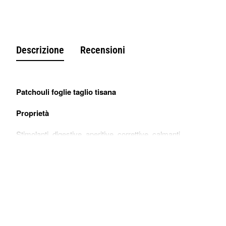
Descrizione
Recensioni
Patchouli foglie taglio tisana
Proprietà
Stimolanti, digestive, aperitive, correttive, calmanti.
Preparazione della tisana
Un cucchiaino in 200 ml di acqua bollente, lasciare in infusione p
Utilizzo
Allo stato naturale, aggiungendo, fiori di lavanda, petali di rose