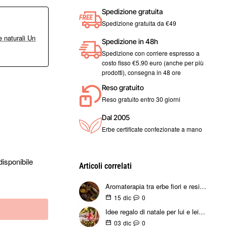
Spedizione gratuita
Spedizione gratuita da €49
 naturali Un
Spedizione in 48h
Spedizione con corriere espresso a
costo fisso €5.90 euro (anche per più
prodotti), consegna in 48 ore
Reso gratuito
Reso gratuito entro 30 giorni
Dal 2005
Erbe certificate confezionate a mano
isponibile
Articoli correlati
Aromaterapia tra erbe fiori e resine nella tradizione delle fragranze naturali
0
15
dic
Idee regalo di natale per lui e lei: regala salute e benessere
0
03
dic