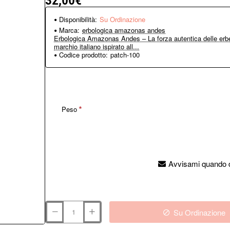
32,00€
Disponibilità:
Su Ordinazione
Marca:
erbologica amazonas andes
Erbologica Amazonas Andes – La forza autentica delle erbe
marchio italiano ispirato all...
Codice prodotto:
patch-100
Peso
Avvisami quando d
Su Ordinazione