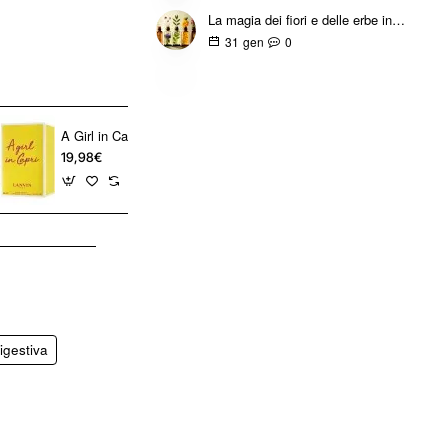
La magia dei fiori e delle erbe in profumeria
0
31
gen
A Girl in Capri Lanvin Paris Eau de Toilette 90 ml – Profumo femminile fresco
19,98€
45,98€
igestiva