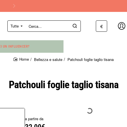
€
Tutte
Cerca...
EI UN INFLUENCER?
Bellezza e salute
Patchouli foglie taglio tisana
home
Patchouli foglie taglio tisana
a partire da