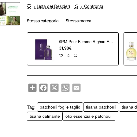
+ Lista dei Desideri
+ Confronta
Stessa categoria
Stessa marca
9PM Pour Femme Afghan Eau de Parfum 100 ml
31,98€
Share
Facebook
X
WhatsApp
Email
Tag:
patchouli foglie taglio
tisana patchouli
tisana d
tisana calmante
olio essenziale patchouli