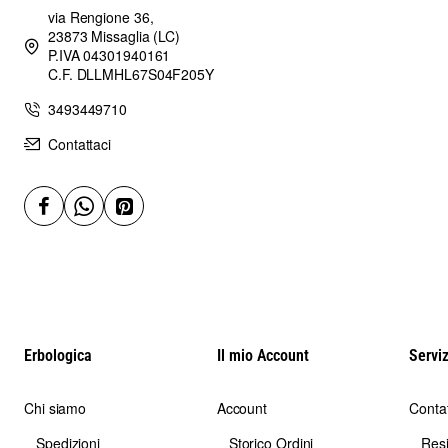
via Rengione 36,
23873 Missaglia (LC)
P.IVA 04301940161
C.F. DLLMHL67S04F205Y
3493449710
Contattaci
Erbologica
Il mio Account
Serviz
Chi siamo
Account
Contat
Spedizioni
Storico Ordini
Res