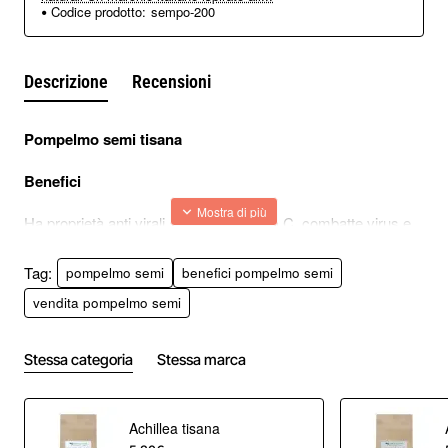
Codice prodotto:
sempo-200
Descrizione
Recensioni
Pompelmo semi tisana
Benefici
Ha proprietà anti virali, ricco di vitamina C, combatte virus e
batteri, combatte problemi di acidità,
Tag:
pompelmo semi
benefici pompelmo semi
ulcera, gastrite.
vendita pompelmo semi
Preparazione della tisana
Stessa categoria
Stessa marca
Un cucchiaino da caffè in 200 ml di acqua bollente, a fuoco
spento, lasciate riposare per 5 minuti, bevete 1/ tazze al
giorno dopo i pasti.
Achillea tisana