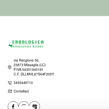
via Rengione 36,
23873 Missaglia (LC)
P.IVA 04301940161
C.F. DLLMHL67S04F205Y
3493449710
Contattaci