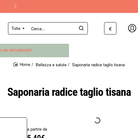
Online dal 2005
€
Tutte
Cerca...
EI UN INFLUENCER?
Bellezza e salute
Saponaria radice taglio tisana
home
Saponaria radice taglio tisana
a partire da