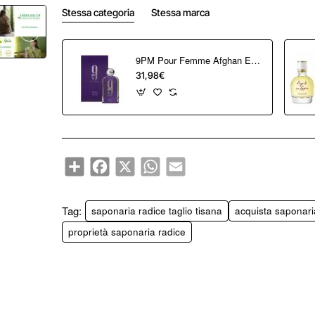
Stessa categoria
Stessa marca
9PM Pour Femme Afghan Eau de Parfum 100 ml
31,98€
Share
Facebook
X
WhatsApp
Email
Tag:
saponaria radice taglio tisana
acquista saponari
proprietà saponaria radice