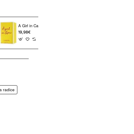
A Girl in Capri Lanvin Paris Eau de Toilette 90 ml – Profumo femminile fresco
19,98€
45,98€
a radice