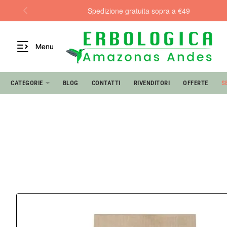
Spedizione gratuita sopra a €49
Menu
CATEGORIE
BLOG
CONTATTI
RIVENDITORI
OFFERTE
S