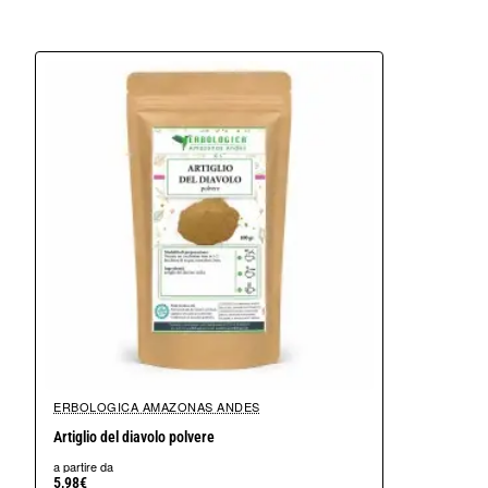
Confezione da 100-500-1000 grammi
Marca Erbologica Amazonas Andes
ERBOLOGICA AMAZONAS ANDES
Artiglio del diavolo polvere
a partire da
5,98€