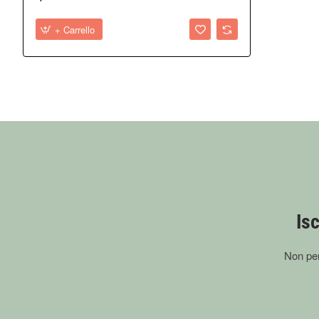
+ Carrello
Isc
Non per