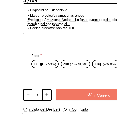
5,40€
Disponibilità:
Disponibile
Marca:
erbologica amazonas andes
Erbologica Amazonas Andes – La forza autentica delle erbe
marchio italiano ispirato all...
Codice prodotto:
sap-rad-100
Peso
100 gr.
(= 5,90€)
500 gr.
(= 18,30€)
1 Kg.
(= 29,90€)
+ Carrello
+ Lista dei Desideri
+ Confronta