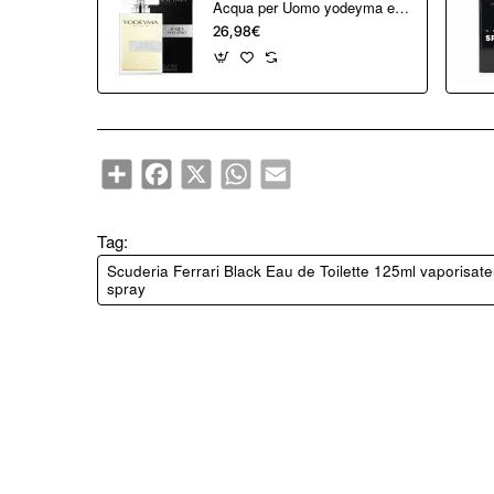
Acqua per Uomo yodeyma eau de parfum 100 ml
Nuovo arrivo
26,98€
Share
Facebook
X
WhatsApp
Email
Tag:
Scuderia Ferrari Black Eau de Toilette 125ml vaporisate
spray