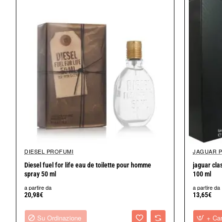
DIESEL PROFUMI
JAGUAR 
Su Ordinazione
Nuovo arrivo
Diesel fuel for life eau de toilette pour homme
jaguar cla
spray 50 ml
100 ml
a partire da
a partire da
20,98€
13,65€
Su Ordinazione
+ Car