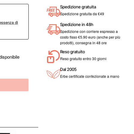
Spedizione gratuita
Spedizione gratuita da €49
’essenza di
Spedizione in 48h
Spedizione con corriere espresso a
costo fisso €5.90 euro (anche per più
prodotti), consegna in 48 ore
Reso gratuito
isponibile
Reso gratuito entro 30 giorni
Dal 2005
Erbe certificate confezionate a mano