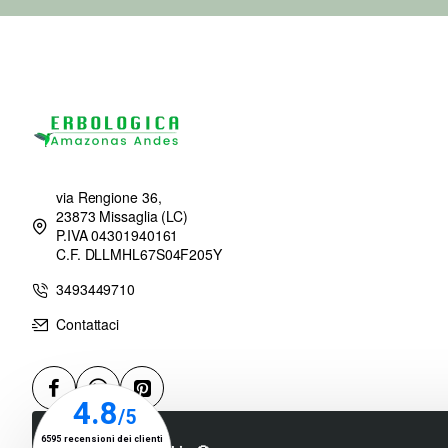
via Rengione 36,
23873 Missaglia (LC)
P.IVA 04301940161
C.F. DLLMHL67S04F205Y
3493449710
Contattaci