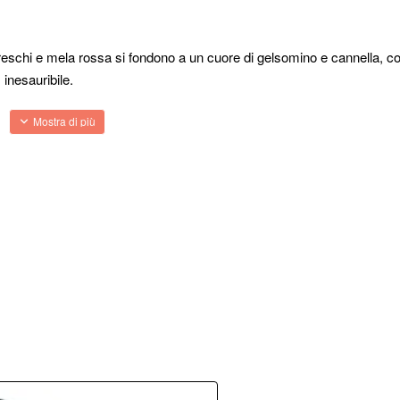
i freschi e mela rossa si fondono a un cuore di gelsomino e cannella, c
 inesauribile.
errari Black!