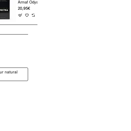
Armaf Odyssey Spectra Rainbow Edition Eau de Parfum 100 ml – Profumo uomo
20,95€
43,98€
ur natural