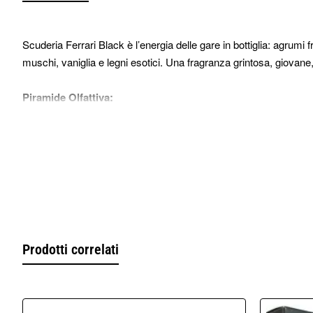
Scuderia Ferrari Black è l’energia delle gare in bottiglia: agrum
muschi, vaniglia e legni esotici. Una fragranza grintosa, giovane,
Piramide Olfattiva:
Note di testa:
Agrumi, mela rossa, prugna
Note di cuore:
Gelsomino, cannella, rosa
Note di fondo:
Muschio, cedro, vaniglia
Risveglia la tua passione con la velocità e la forza di Scuderia F
Prodotti correlati