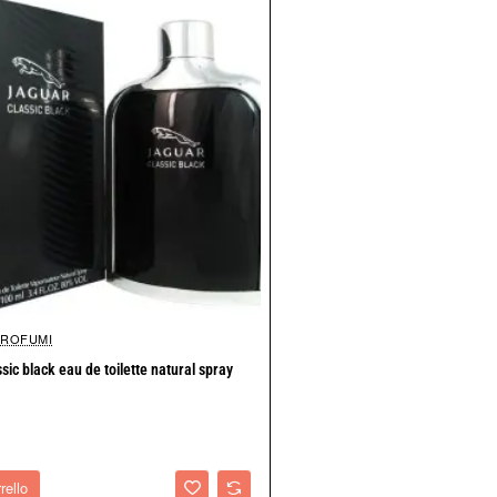
PROFUMI
Nuovo arrivo
ssic black eau de toilette natural spray
rello