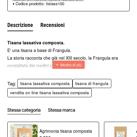
Codice prodotto:
tislass100
Descrizione
Recensioni
Tisana lassativa composta.
E' una tisana a base di Frangula.
La storia racconta che già nel XIII secolo, la Frangula era
consigliata dai medici come lassativo.
Ingredienti
: Frangula, senna, anice, millefoglie e liquirizia
Preparazione della tisana
:
mettere un cucchiaio raso di
Tag:
tisana lassativa composta
tisana di frangula
finocchio in 200 ml di acqua a 95°C.
vendita on line tisana lassativa composta
Lasciare in infusione per 10 minuti.
Filtrare e consumare come tale o dolcificata.
Stessa categoria
Stessa marca
Marca: Erbologica
Qualità HACCP
Contenuto: busta da 100 grammi
Agrimonia tisana composta