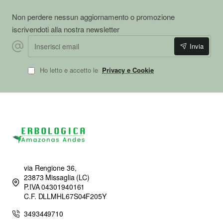
Non perdere nessun aggiornamento o promozione
iscrivendoti alla nostra newsletter
Inserisci email
Invia
Ho letto e accetto le
Privacy e Cookie
via Rengione 36,
23873 Missaglia (LC)
P.IVA 04301940161
C.F. DLLMHL67S04F205Y
3493449710