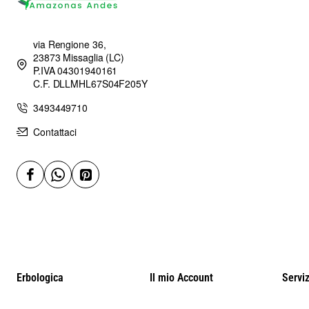
via Rengione 36,
23873 Missaglia (LC)
P.IVA 04301940161
C.F. DLLMHL67S04F205Y
3493449710
Contattaci
Erbologica
Il mio Account
Serviz