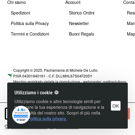
Chi siamo
Account
Contat
Spedizioni
Storico Ordini
Res
Politica sulla Privacy
Newsletter
Mar
Termini e Condizioni
Buoni Regalo
Map
Copyright © 2025, Pachamama di Michele De Lullo.
P.IVA 04301940161 - C.F. DLLMHL67S04F205Y
Marchio registrato vietata la riproduzione - webmaster:
mathsolutions
Utilizziamo i cookie 🍪
Utilizziamo cookie e altre tecnologie simili per
OK
migliorare la tua esperienza di navigazione e la
funzionalità del nostro sito. Scopri di più nella
+ Carrello
nostra
Politica sulla privacy.
+ Lista dei Desideri
+ Confronta