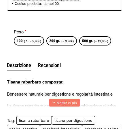
Codice prodotto:
tisrab100
Peso
100 gr.
(= 5,98€)
200 gr.
(= 9,98€)
500 gr.
(= 19,95€)
Descrizione
Recensioni
Tisana rabarbaro composta:
Benessere naturale per digestione e regolarità intestinale
La tisana rabarbaro composta è una combinazione di erbe
naturali studiata per favorire la digestione e regolare il transito
intestinale.
Tag:
tisana rabarbaro
tisana per digestione
tisana lassativa
regolarità intestinale
rabarbaro e senna