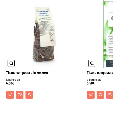
Tisana composta allo zenzero
Tisana composta al
a partire da
a partire da
6,60€
5,50€