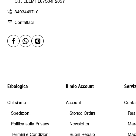
C.F. DLLMHL67S04F205Y
3493449710
Contattaci
Erbologica
Il mio Account
Serviz
Chi siamo
Account
Contat
Spedizioni
Storico Ordini
Res
Politica sulla Privacy
Newsletter
Mar
Termini e Condizioni
Buoni Regalo
Map