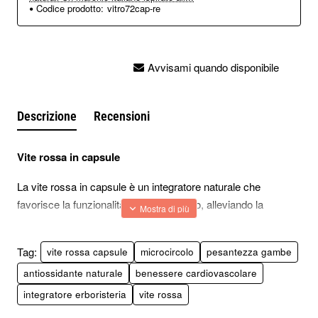
Codice prodotto:
vitro72cap-re
Avvisami quando disponibile
Descrizione
Recensioni
Vite rossa in capsule
La vite rossa in capsule è un integratore naturale che
favorisce la funzionalità del microcircolo, alleviando la
sensazione di pesantezza alle gambe.
Grazie alle sue proprietà antiossidanti, aiuta a contrastare i
Tag:
vite rossa capsule
microcircolo
pesantezza gambe
radicali liberi e a proteggere le cellule dallo stress ossidativo.
antiossidante naturale
benessere cardiovascolare
integratore erboristeria
vite rossa
Inoltre, regola le funzionalità dell'apparato cardiovascolare,
supportando il benessere generale del sistema circolatorio. la