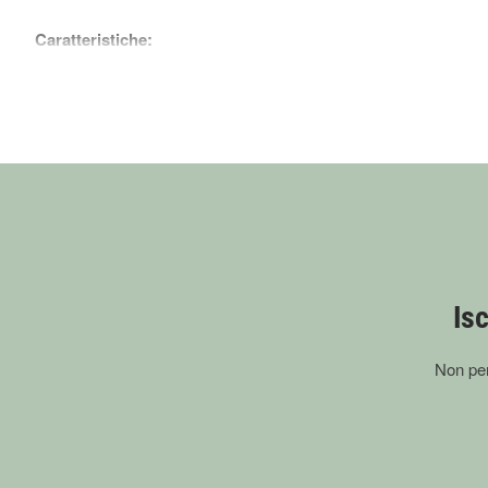
Caratteristiche:
Protezione 48h
Zero macchie
Profumo inconfondibile
Affidati all’originale: il must da tenere sempre con te per sicurez
Isc
Non per