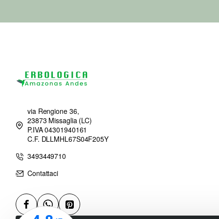
via Rengione 36,
23873 Missaglia (LC)
P.IVA 04301940161
C.F. DLLMHL67S04F205Y
3493449710
Contattaci