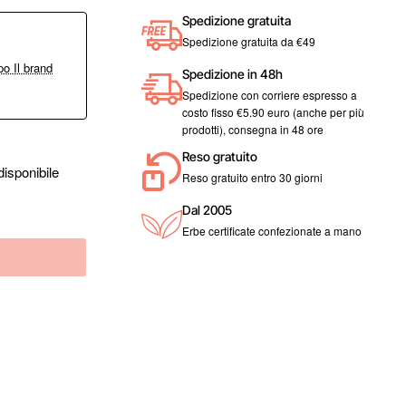
Spedizione gratuita
Spedizione gratuita da €49
o Il brand
Spedizione in 48h
Spedizione con corriere espresso a
costo fisso €5.90 euro (anche per più
prodotti), consegna in 48 ore
Reso gratuito
isponibile
Reso gratuito entro 30 giorni
Dal 2005
Erbe certificate confezionate a mano