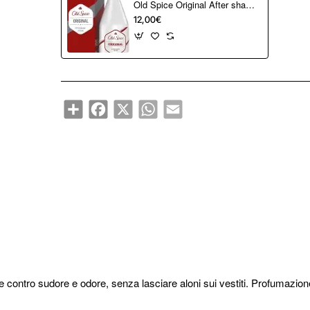
Old Spice Original After shave lotion 150 ml
12,00€
Share
Facebook
X
WhatsApp
Email
re contro sudore e odore, senza lasciare aloni sui vestiti. Profumazio