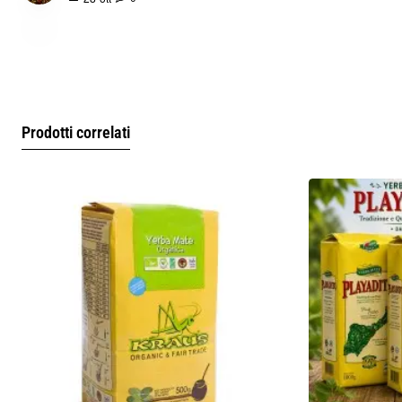
consigliata è di 70-80 ° C.
2. Versare la yerba nel mate fino a quando non raggiunge i tre 
quarti. Se lo desideri, in modo che i primi matte non siano 
così amari, puoi aggiungere un cucchiaino o due di zucchero.
Prodotti correlati
3. Coprire la bocca del mate con una mano, capovolgerla e 
scuoterla per qualche istante. Riporta l'oggetto nella sua 
posizione normale. Assicurati che la yerba sia adagiata su 
una delle pareti del mate e che si formi anche un piccolo foro.
4. Per avviare il mate, metti delicatamente acqua calda nel 
buco lasciato nella yerba. Avvia il mate con acqua tiepida, 
permetterà alla yerba di non bruciare e perdere il suo sapore. 
Lascia riposare per qualche istante.
5. Inserire la lampadina nel foro bagnato.