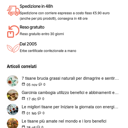
Spedizione in 48h
Spedizione con corriere espresso a costo fisso €5.90 euro
Contiene xantine (caffeina, teobromina, teofillina), sono 
(anche per più prodotti), consegna in 48 ore
composti bio attivi che stimolano il sistema nervoso centrale 
Reso gratuito
e promuovono l'attività mentale e aumentano i livelli di energia 
Reso gratuito entro 30 giorni
e la concentrazione.
Dal 2005
Preparazione yerba mate
Erbe certificate confezionate a mano
Come fare un buon mate
Articoli correlati
Bere mate, goderselo e poterlo condividere richiede una certa 
7 tisane brucia grassi naturali per dimagrire e sentirsi leggeri
cura quando lo si prepara e si prepara.
0
05
nov
Garcinia cambogia utilizzo benefici e abbinamenti erboristici
Alcuni passaggi da tenere in considerazione sono:
0
17
dic
Le migliori tisane per Iniziare la giornata con energia e benessere al naturale
 1. Scaldare l'acqua, quindi metterla in un thermos. Tieni 
0
01
feb
presente che l'acqua non deve essere tiepida né farla bollire, 
Le tisane più amate nel mondo e i loro benefici
per prendere "buoni amici" la temperatura dell'acqua 
0
28
ott