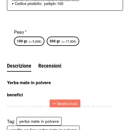
Codice prodotto:
yerbplv-100
Peso
100 gr.
(= 5,00€)
500 gr.
(= 17,30€)
Descrizione
Recensioni
Yerba mate in polvere 
benefici
Il mate è un potente antiossidante, una fonte di vitamine, 
minerali e aiuta anche a ridurre il colesterolo cattivo. I 
principali vantaggi di mate sono:
Tag:
yerba mate in polvere
vendita on line yerba mate in polvere