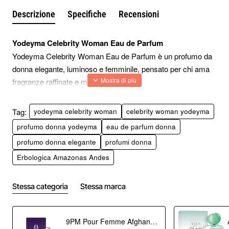
Descrizione
Specifiche
Recensioni
Yodeyma Celebrity Woman Eau de Parfum
Yodeyma Celebrity Woman Eau de Parfum è un profumo da
donna elegante, luminoso e femminile, pensato per chi ama
fragranze raffinate e moderne.
Si distingue per una composizione armoniosa che unisce
freschezza iniziale, cuore floreale e fondo caldo e avvolgente.
Tag:
yodeyma celebrity woman
celebrity woman yodeyma
È una fragranza adatta a chi desidera uno stile curato,
profumo donna yodeyma
eau de parfum donna
piacevole e ben riconoscibile in ogni momento della giornata.
profumo donna elegante
profumi donna
L’apertura con mandarino e ribes nero regala una partenza
Erbologica Amazonas Andes
vivace, fruttata e brillante.
Il cuore di gelsomino e rosa dona femminilità, morbidezza e
una sfumatura floreale elegante.
Stessa categoria
Stessa marca
Il fondo di patchouli e vaniglia completa la composizione con
una scia più calda, sensuale e raffinata.
9PM Pour Femme Afghan Eau de Parfum 100 ml
Yodeyma Celebrity Woman è la scelta giusta per chi cerca