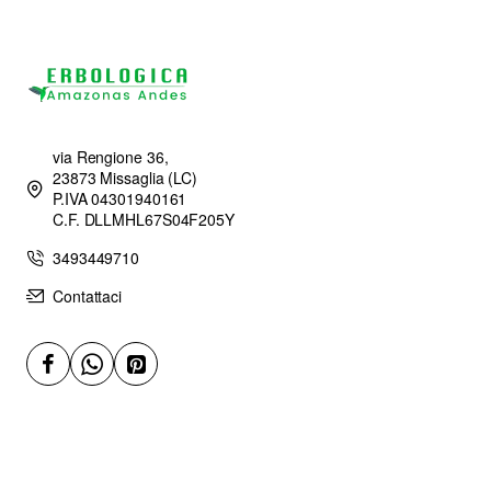
via Rengione 36,
23873 Missaglia (LC)
P.IVA 04301940161
C.F. DLLMHL67S04F205Y
3493449710
Contattaci