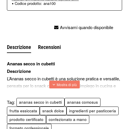
Codice prodotto:
ana100
Avvisami quando disponibile
Descrizione
Recensioni
Ananas secco in cubetti
Descrizione
L’Ananas secco in cubetti è una soluzione pratica e versatile,
pensata per lo snack quotidiano e per l’impiego in cucina e
pasticceria.
Il taglio regolare in cubetti facilita la porzionatura e l’utilizzo in
Tag:
ananas secco in cubetti
ananas comosus
miscele e preparazioni dolci.
frutta essiccata
snack dolce
ingredienti per pasticceria
La selezione della materia prima e la cura nella
prodotto certificato
confezionato a mano
trasformazione danno origine a un prodotto certificato,
formato professionale
confezionato a mano, adatto sia alla vendita al dettaglio sia