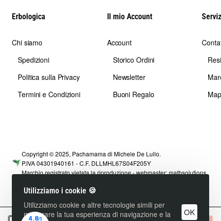
Erbologica
Il mio Account
Serviz
Chi siamo
Account
Contat
Spedizioni
Storico Ordini
Res
Politica sulla Privacy
Newsletter
Mar
Termini e Condizioni
Buoni Regalo
Map
Copyright © 2025, Pachamama di Michele De Lullo.
P.IVA 04301940161 - C.F. DLLMHL67S04F205Y
Marchio registrato vietata la riproduzione - webmaster:
mathsolutions
Utilizziamo i cookie 🍪
Utilizziamo cookie e altre tecnologie simili per
OK
migliorare la tua esperienza di navigazione e la