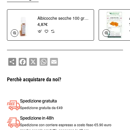
Disponibili sacchi da 1 a 5 kg per pasticcerie, ristoranti
rivenditori a prezzi riservati.
Albicocche secche 100 grammi
4,87€
Share
Facebook
X
WhatsApp
Email
Perchè acquistare da noi?
Spedizione gratuita
Spedizione gratuita da €49
Spedizione in 48h
Spedizione con corriere espresso a costo fisso €5.90 euro