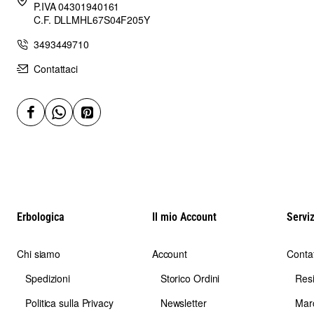
P.IVA 04301940161
C.F. DLLMHL67S04F205Y
3493449710
Contattaci
Erbologica
Il mio Account
Serviz
Chi siamo
Account
Contat
Spedizioni
Storico Ordini
Res
Politica sulla Privacy
Newsletter
Mar