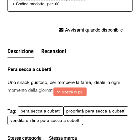
Codice prodotto:
per100
Avvisami quando disponibile
Descrizione
Recensioni
Pera secca a cubetti
Uno snack gustoso, per rompere la fame, ideale in ogni
momento della giornata!
Ideale al mare e in montagna, a scuola o in ufficio
Tag:
pera secca a cubetti
proprietà pera secca a cubetti
Ingredienti
: Pera italiana a cubetti, zucchero e amido.
vendita on line pera secca a cubetti
Contenuto di 100 grammi
Stessa categoria
Stessa marca