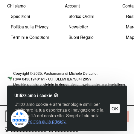
Chi siamo
Account
Contat
Spedizioni
Storico Ordini
Res
Politica sulla Privacy
Newsletter
Mar
Termini e Condizioni
Buoni Regalo
Map
Copyright © 2025, Pachamama di Michele De Lullo.
P.IVA 04301940161 - C.F. DLLMHL67S04F205Y
Marchio registrato vietata la riproduzione - webmaster:
mathsolutions
Utilizziamo i cookie 🍪
Utilizziamo cookie e altre tecnologie simili per
OK
migliorare la tua esperienza di navigazione e la
funzionalità del nostro sito. Scopri di più nella
Non Disponibile
nostra
Politica sulla privacy.
+ Lista dei Desideri
+ Confronta