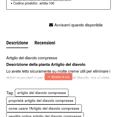
Codice prodotto:
artdia-100
Avvisami quando disponibile
Descrizione
Recensioni
Artiglio del diavolo compresse
Descrizione della pianta Artiglio del diavolo
Lo avete letto sicuramente su molte creme utili per eliminare i
dolori muscolari o per l’artrite, l’artiglio del diavolo, ma vi siete
mai chiesti cosa sia? Passiamo alla descrizione della pianta
Artiglio del diavolo perché essa fa parte della medicina del
Tag:
artiglio del diavolo compresse
Sud Africa da tempo immemore, ma poi è arrivata perfino nel
proprietà artiglio del diavolo compresse
mediterraneo ed oggi cresce in diversi territori italiani.
come usare l’Artiglio del diavolo compresse
Nella descrizione della pianta Artiglio del diavolo ritroviamo
vendita online artiglio del diavolo compresse
una pianta erbacea che appartiene alla famiglia delle