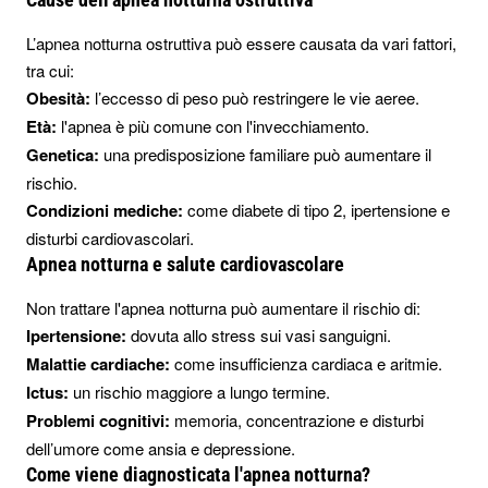
L’apnea notturna ostruttiva può essere causata da vari fattori,
tra cui:
Obesità:
l’eccesso di peso può restringere le vie aeree.
Età:
l'apnea è più comune con l'invecchiamento.
Genetica:
una predisposizione familiare può aumentare il
rischio.
Condizioni mediche:
come diabete di tipo 2, ipertensione e
disturbi cardiovascolari.
Apnea notturna e salute cardiovascolare
Non trattare l'apnea notturna può aumentare il rischio di:
Ipertensione:
dovuta allo stress sui vasi sanguigni.
Malattie cardiache:
come insufficienza cardiaca e aritmie.
Ictus:
un rischio maggiore a lungo termine.
Problemi cognitivi:
memoria, concentrazione e disturbi
dell’umore come ansia e depressione.
Come viene diagnosticata l'apnea notturna?