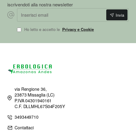
iscrivendoti alla nostra newsletter
Inserisci
Invia
email
Ho letto e accetto le
Privacy e Cookie
via Rengione 36,
23873 Missaglia (LC)
P.IVA 04301940161
C.F. DLLMHL67S04F205Y
3493449710
Contattaci