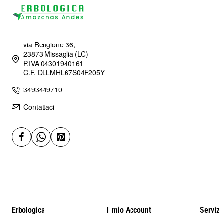
via Rengione 36,
23873 Missaglia (LC)
P.IVA 04301940161
C.F. DLLMHL67S04F205Y
3493449710
Contattaci
Erbologica
Il mio Account
Serviz