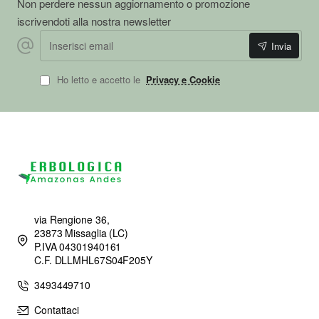
Non perdere nessun aggiornamento o promozione
iscrivendoti alla nostra newsletter
Inserisci
Invia
email
Ho letto e accetto le
Privacy e Cookie
via Rengione 36,
23873 Missaglia (LC)
P.IVA 04301940161
C.F. DLLMHL67S04F205Y
3493449710
Contattaci