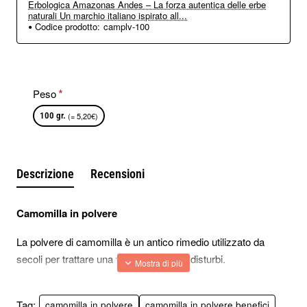
Erbologica Amazonas Andes – La forza autentica delle erbe
naturali Un marchio italiano ispirato all...
Codice prodotto:
camplv-100
Peso
100 gr.
(= 5,20€)
Descrizione
Recensioni
Camomilla in polvere
La polvere di camomilla è un antico rimedio utilizzato da
secoli per trattare una vasta gamma di disturbi.
Dai problemi digestivi ai disturbi d'ansia, questa erba versatile
è stata apprezzata per i suoi numerosi benefici.
Tag:
camomilla in polvere
camomilla in polvere benefici