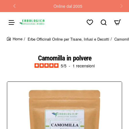
Online dal 2005
Erbe Officinali Online per Tisane, Infusi e Decotti
Camomill
home
Camomilla in polvere
5
/
5
-
1
recensioni