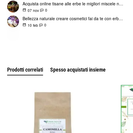
Acquista online tisane alle erbe le migliori miscele naturali
La polvere di camomilla ha una serie di benefici per la pelle.
0
07
nov
La polvere di camomilla può anche aiutare a lenire la pelle
Bellezza naturale creare cosmetici fai da te con erbe officinali
secca e irritata, rendendola un ingrediente prezioso nelle
0
10
feb
creme idratanti e in altri prodotti per la cura della pelle.
Inoltre, la polvere di camomilla ha proprietà antiossidanti che
possono aiutare a proteggere la pelle dai danni causati dai
radicali liberi, rendendola uno strumento prezioso per
mantenere una pelle sana e dall'aspetto giovane.
Prodotti correlati
Spesso acquistati insieme
Per usare la polvere di camomilla per la pelle, puoi
mescolarla con un olio vettore come l'olio di cocco o l'olio di
jojoba per creare un balsamo lenitivo e idratante per la pelle.
Puoi anche aggiungere polvere di camomilla all'acqua del
bagno per lenire e calmare la pelle irritata.
Un'altra opzione è usare la polvere di camomilla in una