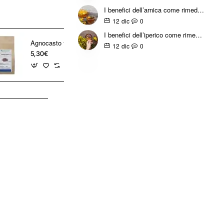
I benefici dell’arnica come rimedio naturale per dolori e tensioni
0
12
dic
I benefici dell’iperico come rimedio naturale per umore, pelle e benessere quotidiano
Agnocasto frutti tisana
0
12
dic
5,30€
5,60€