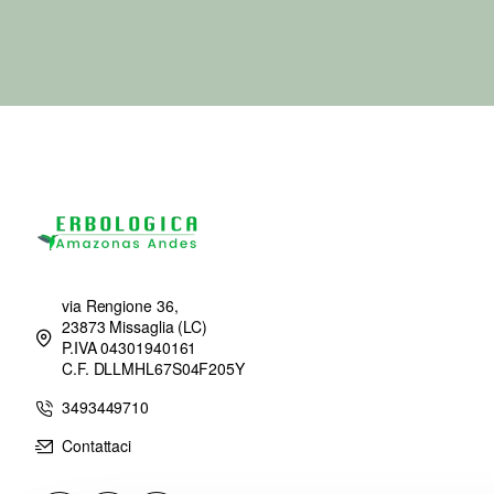
via Rengione 36,
23873 Missaglia (LC)
P.IVA 04301940161
C.F. DLLMHL67S04F205Y
3493449710
Contattaci