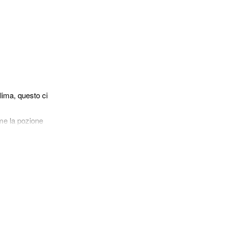
clima, questo ci
ome la pozione
 depressivi, da
piante che ci
are ad una
ti. Tuttavia,