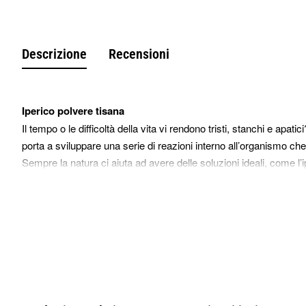
Descrizione
Recensioni
Iperico polvere tisana
Il tempo o le difficoltà della vita vi rendono tristi, stanchi e apat
porta a sviluppare una serie di reazioni interno all’organismo che 
Sempre la natura ci aiuta ad avere delle soluzioni ideali, come l
delle streghe perché, sempre rapportandoci alle dichiarazioni d
malesseri mentali e anche da dolori mestruali.
Spesso queste leggende nascono per dare una spiegazione a qua
circondano posseggono degli oli essenziali, principi attivi e nutr
mano divina, questi stati di benessere.
L’ iperico polvere tisana è molto più facile da preparare rispetto
grazie alla soluzione in polvere, diventa facile da assorbire per 
Benefici iperico polvere