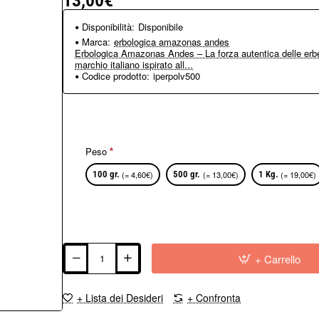
13,00€
Disponibilità:
Disponibile
Marca:
erbologica amazonas andes
Erbologica Amazonas Andes – La forza autentica delle erbe
marchio italiano ispirato all...
Codice prodotto:
iperpolv500
Peso
100 gr.
(= 4,60€)
500 gr.
(= 13,00€)
1 Kg.
(= 19,00€)
+ Carrello
+ Lista dei Desideri
+ Confronta