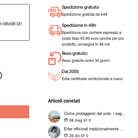
Spedizione gratuita
Spedizione gratuita da €49
 naturali Un
Spedizione in 48h
Spedizione con corriere espresso a
costo fisso €5.90 euro (anche per più
prodotti), consegna in 48 ore
Reso gratuito
Reso gratuito entro 30 giorni
Dal 2005
Erbe certificate confezionate a mano
Articoli correlati
Come proteggersi dal sole: i segreti delle erbe che i dermatologi non ti dicono
0
08
mag
Erbe officinali tradizionalmente utilizzate per il mal di testa
0
29
dic