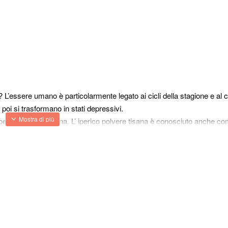
ici? L’essere umano è particolarmente legato ai cicli della stagione e al 
poi si trasformano in stati depressivi.
’iperico polvere tisana. L’ iperico polvere tisana è conosciuto anche c
el passato, esso era usata come bevanda per curare le donne da stadi
lcosa che anticamente era inspiegabile. Oggi sappiamo che tutte le 
ienti che aiutano il nostro organismo, in passato era più semplice affid
 al fiore essiccato, ma contiene anche una minore percentuale di nutrien
l’organismo.