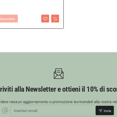
utrienti di quest’erba, allora è opportuno usare un altro procedimento
olta sciolto, mescolandolo continuamente, si spegne la fiamma e si lasc
isponibile
one il prodotto migliore perché, negli alimentari o nei supermercati, rit
non offrono dei buoni nutrienti.
ta in erboristeria oppure anche in siti di internet che sono specializzat
riviti alla Newsletter e ottieni il 10% di sc
dere nessun aggiornamento o promozione iscrivendoti alla nostra ne
Inserisci email
Invia