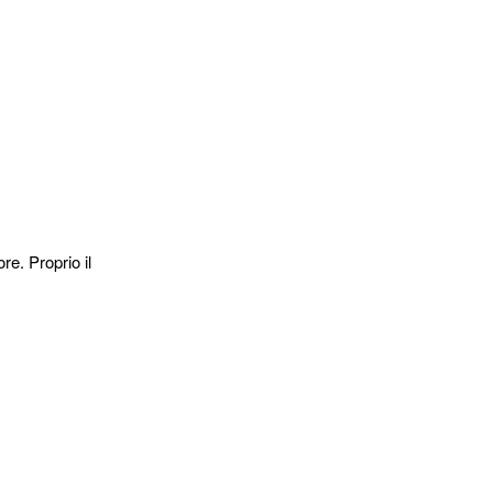
e. Proprio il
 di avere un