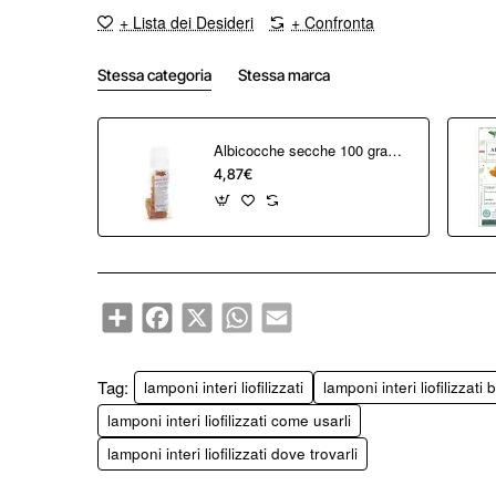
+ Lista dei Desideri
+ Confronta
Stessa categoria
Stessa marca
Albicocche secche 100 grammi
4,87€
Share
Facebook
X
WhatsApp
Email
Tag:
lamponi interi liofilizzati
lamponi interi liofilizzati 
lamponi interi liofilizzati come usarli
lamponi interi liofilizzati dove trovarli