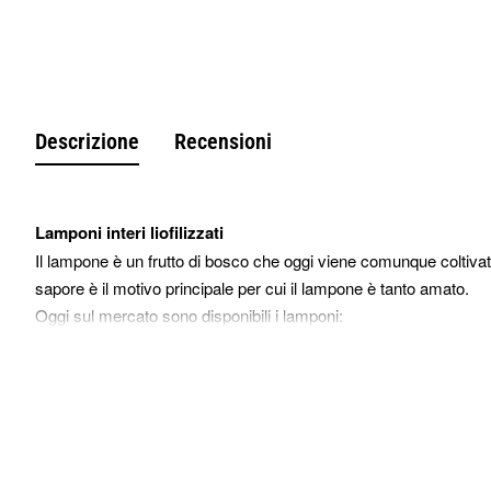
Descrizione
Recensioni
Lamponi interi liofilizzati
Il lampone è un frutto di bosco che oggi viene comunque coltivato
sapore è il motivo principale per cui il lampone è tanto amato.
Oggi sul mercato sono disponibili i lamponi:
- Freschi
- Essiccati
- A pezzettoni
- Liofilizzati
Anzi proprio su quest’ultimo, cioè sui lamponi interi liofilizzati,
utilizzo quotidiano in cucina. Di certo i lamponi interi liofilizzati 