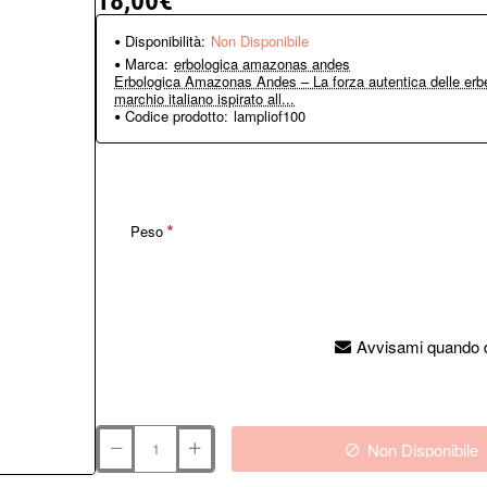
18,00€
Disponibilità:
Non Disponibile
Marca:
erbologica amazonas andes
Erbologica Amazonas Andes – La forza autentica delle erbe
marchio italiano ispirato all...
Codice prodotto:
lampliof100
Peso
Avvisami quando d
Non Disponibile