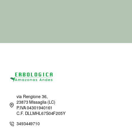
da gustare nello yogurt e nella macedonia!
Ingredienti: Lamponi liofilizzati
Venduto da Erbologica amazonas andes
Contenuto: busta da 100 - 500 grammi
via Rengione 36,
23873 Missaglia (LC)
P.IVA 04301940161
C.F. DLLMHL67S04F205Y
3493449710