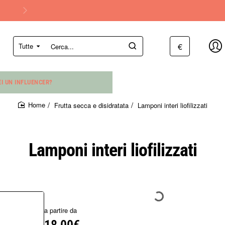
€
Tutte
Cerca...
EI UN INFLUENCER?
Frutta secca e disidratata
Lamponi interi liofilizzati
home
Lamponi interi liofilizzati
a partire da