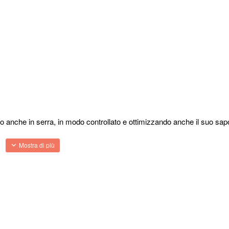
 anche in serra, in modo controllato e ottimizzando anche il suo sapor
 troviamo una serie di impieghi e anche di diversi utilizzi che permettono
si devono conoscere per riuscire poi a utilizzarli al meglio.