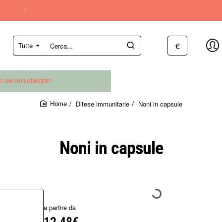
€
Tutte
Cerca...
EI UN INFLUENCER?
Difese immunitarie
Noni in capsule
home
Noni in capsule
a partire da