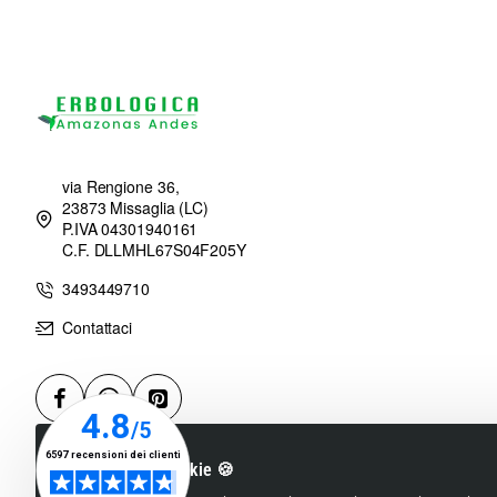
via Rengione 36,
23873 Missaglia (LC)
P.IVA 04301940161
C.F. DLLMHL67S04F205Y
3493449710
Contattaci
Utilizziamo i cookie 🍪