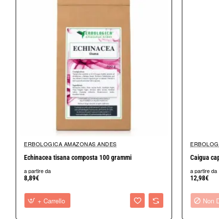
Origine: Perù
ERBOLOGICA AMAZONAS ANDES
ERBOLOG
Non Disponi
Echinacea tisana composta 100 grammi
Caigua cap
a partire da
a partire da
8,89€
12,98€
+ Carrello
Non D