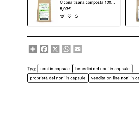
Cicoria tisana composta 100 grammi
5,93€
Share
Facebook
X
WhatsApp
Email
Tag:
noni in capsule
benedici del noni in capsule
proprietà del noni in capsule
vendita on line noni in c