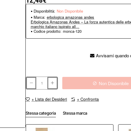
12,48€
Disponibilità:
Non Disponibile
Marca:
erbologica amazonas andes
Erbologica Amazonas Andes – La forza autentica delle erbe
marchio italiano ispirato all...
Codice prodotto:
monca-120
Avvisami quando d
Non Disponibile
+ Lista dei Desideri
+ Confronta
Stessa categoria
Stessa marca