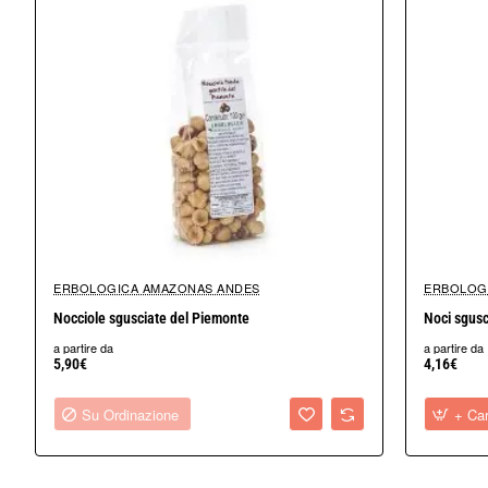
ERBOLOGICA AMAZONAS ANDES
ERBOLOG
Su Ordinazione
Nocciole sgusciate del Piemonte
Noci sgusc
a partire da
a partire da
5,90€
4,16€
Su Ordinazione
+ Car