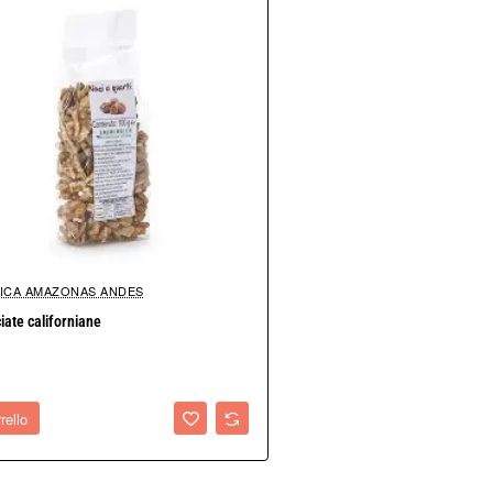
ICA AMAZONAS ANDES
iate californiane
rello