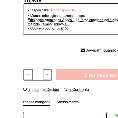
16,95€
Disponibilità:
Non Disponibile
Marca:
erbologica amazonas andes
Erbologica Amazonas Andes – La forza autentica delle erbe
marchio italiano ispirato all...
Codice prodotto:
pinit100
Avvisami quando d
Non Disponibile
+ Lista dei Desideri
+ Confronta
Stessa categoria
Stessa marca