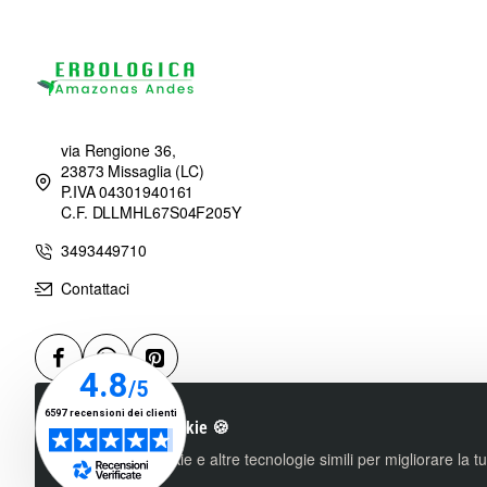
via Rengione 36,
23873 Missaglia (LC)
P.IVA 04301940161
C.F. DLLMHL67S04F205Y
3493449710
Contattaci
Utilizziamo i cookie 🍪
Utilizziamo cookie e altre tecnologie simili per migliorare la 