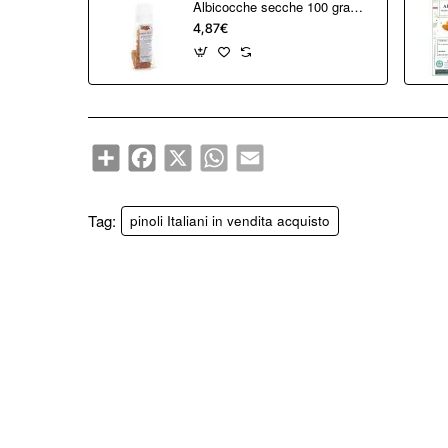
Albicocche secche 100 grammi
4,87€
Share
Facebook
X
WhatsApp
Email
Tag:
pinoli Italiani in vendita acquisto