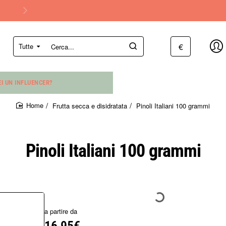
€
Tutte
Cerca...
EI UN INFLUENCER?
Frutta secca e disidratata
Pinoli Italiani 100 grammi
home
Pinoli Italiani 100 grammi
a partire da