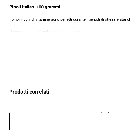
Pinoli Italiani 100 grammi
I pinoli ricchi di vitamine sono perfetti durante i periodi di stress e stan
Hanno un alto contenuto di grassi insaturi.
Sono utilizzati in molte ricette tra cui il famoso pesto alla genovese.
Contenuto:
busta da 100 grammi
A richiesta disponibili buste da 500 grammi, 1 kg
Venduto da Erbologica amazonas andes
Prodotti correlati