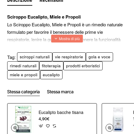
Sciroppo Eucalipto, Miele e Propoli
Lo Sciroppo Eucalipto, Miele e Propoli è un rimedio naturale
formulato per favorire il benessere delle prime vie
respiratorie, lenire la gola irritata e sostenere la funzionalità
della mucosa orofaringea.
La combinazione di miele millefiori,
altea
,
eucalipto
e
propoli
Tag:
sciroppi naturali
vie respiratorie
gola e voce
deriva dalla tradizione erboristica ed è particolarmente
rimedi naturali
fitoterapia
prodotti erboristici
indicata nei periodi freddi, in presenza di tosse secca,
miele e propoli
eucalipto
raucedine e affaticamento della voce.
Questo sciroppo rientra tra i rimedi naturali per la gola più
utilizzati in fitoterapia grazie alla sua azione emolliente,
Stessa categoria
Stessa marca
lenitiva e balsamica.
È adatto agli adulti e a chi utilizza intensamente la voce per
Eucalipto bacche tisana
motivi professionali.
4,90€
A cosa serve lo sciroppo eucalipto miele e propoli
Lo sciroppo è utile per alleviare la secchezza della gola,