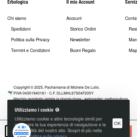
Erbologica
Il mio Account
Serviz
Chi siamo
Account
Contat
Spedizioni
Storico Ordini
Res
Politica sulla Privacy
Newsletter
Mar
Termini e Condizioni
Buoni Regalo
Map
Copyright © 2025, Pachamama di Michele De Lullo.
P.IVA 04301940161 - C.F. DLLMHL67S04F205Y
Marchio registrato vietata la riproduzione - webmaster:
mathsolutions
Utilizziamo i cookie 🍪
Utilizziamo cookie e altre tecnologie simili per
OK
migliorare la tua esperienza di navigazione e la
funzionalità del nostro sito. Scopri di più nella
+ Carrello
nostra
Politica sulla privacy.