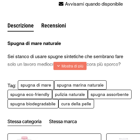
Avvisami quando disponibile
Descrizione
Recensioni
Spugna di mare naturale
Sei stanco di usare spugne sintetiche che sembrano fare
solo un lavoro mediocre, spargendo ancora più sporco?
Allora è giunto il momento di scoprire l'incredibile potere delle
spugne naturali provenienti dal mare.
Tag:
spugna di mare
spugna marina naturale
spugna eco-friendly
pulizia naturale
spugna assorbente
Le spugne marine naturali, come ad esempio quelle del
spugna biodegradabile
cura della pelle
Mediterraneo, sono un tesoro nascosto pieno di vantaggi.
Introduzione alle spugne marine naturali
Stessa categoria
Stessa marca
Le spugne marine naturali sono il risultato di milioni di anni di
evoluzione.