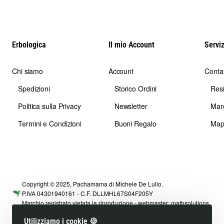
Erbologica
Il mio Account
Serviz
Chi siamo
Account
Contat
Spedizioni
Storico Ordini
Res
Politica sulla Privacy
Newsletter
Mar
Termini e Condizioni
Buoni Regalo
Map
Copyright © 2025, Pachamama di Michele De Lullo.
P.IVA 04301940161 - C.F. DLLMHL67S04F205Y
Marchio registrato vietata la riproduzione - webmaster:
mathsolutions
Utilizziamo i cookie 🍪