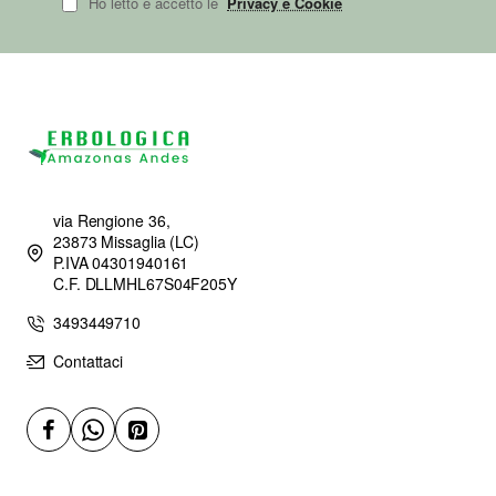
Ho letto e accetto le
Privacy e Cookie
via Rengione 36,
23873 Missaglia (LC)
P.IVA 04301940161
C.F. DLLMHL67S04F205Y
3493449710
Contattaci