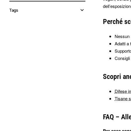
dell’esposizion
Tags
Perché sce
Nessun a
Adatti a 
Supporto
Consigli
Scopri anc
Difese i
Tisane st
FAQ – Alle
Per cosa sono