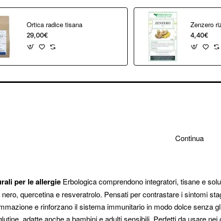
Ortica radice tisana
29,00€
4,40€
Continua
rali per le allergie
Erbologica comprendono integratori, tisane e soluzi
lo nero, quercetina e resveratrolo. Pensati per contrastare i sintomi stagio
ammazione e rinforzano il sistema immunitario in modo dolce senza gli effe
lutine, adatte anche a bambini e adulti sensibili. Perfetti da usare n