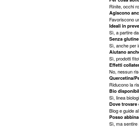
Rinite, occhi ro
Agiscono anch
Favoriscono un
Ideali in pre
Sì, a partire d
Senza glutin
Sì, anche per in
Aiutano anch
Sì, prodotti fit
Effetti collate
No, nessun ris
Quercetina/Pe
Riducono la ris
Bio disponibi
Sì, linea biolo
Dove trovare c
Blog e guide al
Posso abbinar
Sì, ma sentire