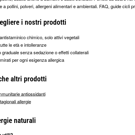
e a pollini, polveri, allergeni alimentari e ambientali. FAQ, guide cicli p
gliere i nostri prodotti
ntistaminico chimico, solo attivi vegetali
tutte le età e intolleranze
 graduale senza sedazione o effetti collaterali
 mirati per ogni esigenza allergica
he altri prodotti
mmunitarie antiossidanti
agionali allergie
rgie naturali
 utili?