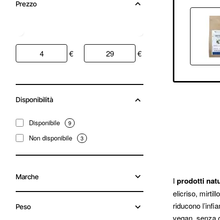
Prezzo
€
€
Disponibilità
Disponibile
9
Non disponibile
3
Marche
I
prodotti natu
elicriso, mirtil
riducono l’infi
Peso
vegan, senza g