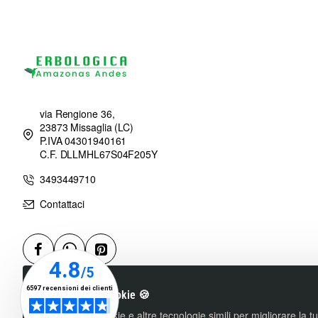
via Rengione 36,
23873 Missaglia (LC)
P.IVA 04301940161
C.F. DLLMHL67S04F205Y
3493449710
Contattaci
Utilizziamo i cookie 🍪
Utilizziamo cookie e altre tecnologie simili per migliorare la 