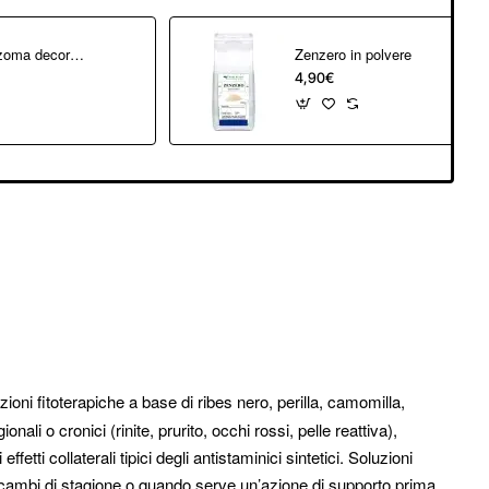
Zenzero rizoma decorticato per tisana: utilizzo tradizionale
Zenzero in polvere
4,90€
oni fitoterapiche a base di ribes nero, perilla, camomilla,
nali o cronici (rinite, prurito, occhi rossi, pelle reattiva),
tti collaterali tipici degli antistaminici sintetici. Soluzioni
ei cambi di stagione o quando serve un’azione di supporto prima