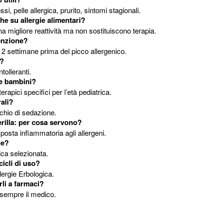
ssi, pelle allergica, prurito, sintomi stagionali.
e su allergie alimentari?
a migliore reattività ma non sostituiscono terapia.
venzione?
a 2 settimane prima del picco allergenico.
e?
tolleranti.
e bambini?
oterapici specifici per l’età pediatrica.
rali?
chio di sedazione.
rilla: per cosa servono?
posta infiammatoria agli allergeni.
le?
gica selezionata.
icli di uso?
lergie Erbologica.
li a farmaci?
 sempre il medico.