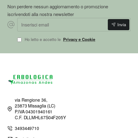
Non perdere nessun aggiornamento o promozione
iscrivendoti alla nostra newsletter
Inserisci email
Invia
Ho letto e accetto le
Privacy e Cookie
via Rengione 36,
23873 Missaglia (LC)
P.IVA 04301940161
C.F. DLLMHL67S04F205Y
3493449710