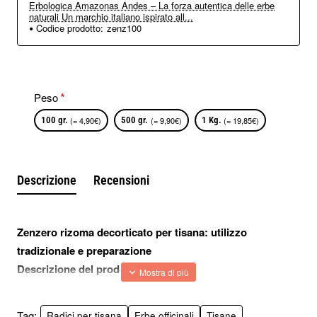
Erbologica Amazonas Andes – La forza autentica delle erbe
naturali Un marchio italiano ispirato all...
Codice prodotto:
zenz100
Peso
100 gr.
(= 4,90€)
500 gr.
(= 9,90€)
1 Kg.
(= 19,85€)
Descrizione
Recensioni
Zenzero rizoma decorticato per tisana: utilizzo
tradizionale e preparazione
Descrizione del prodotto
Lo zenzero, conosciuto botanicamente come Zingiber
officinale, è una pianta utilizzata da secoli in diverse tradizioni
Tag:
Radici per tisana
Erbe officinali
Tisane