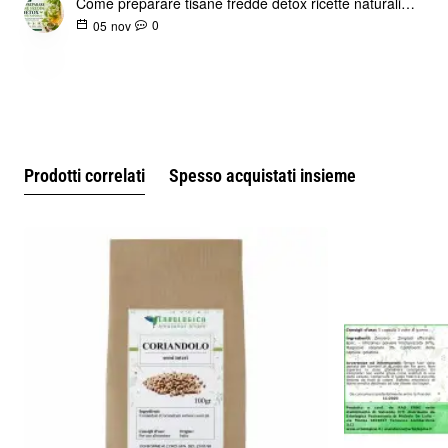
Come preparare tisane fredde detox ricette naturali per idratazione e benessere estivo
altre erbe e spezie.
0
05
nov
Uso consapevole delle tisane a base di rizomi
Le tisane a base di rizomi, come lo zenzero, rientrano in un
consumo che dovrebbe essere moderato e variato.
Nell’ambito dell’uso quotidiano delle tisane è consigliabile
alternare le piante e rispettare pause, come descritto
nell’articolo dedicato alle
tisane quotidiane e all’uso
Prodotti correlati
Spesso acquistati insieme
consapevole delle erbe officinali.
Informazioni botaniche e formato
Nome comune: Zenzero
Altri nomi: Zingiber officinale
Parte utilizzata: rizoma
Taglio: tisana
Contenuto: 100 g – 500 g – 1000 g
Marca: Erbologica Amazonas Andes
Articolo aggiornato in data 3 Gennaio 2026