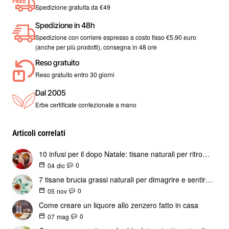
pianta, viene tradizionalmente preparato tramite decotto
Spedizione gratuita da €49
leggero.
Spedizione in 48h
Metodo tradizionale:
Spedizione con corriere espresso a costo fisso €5.90 euro
utilizzare circa un cucchiaino di zenzero rizoma
(anche per più prodotti), consegna in 48 ore
aggiungere in 200 ml di acqua
Reso gratuito
portare a leggera ebollizione
Reso gratuito entro 30 giorni
spegnere il fuoco e coprire
Dal 2005
lasciare riposare alcuni minuti prima di filtrare
Erbe certificate confezionate a mano
La distinzione tra infuso e decotto è approfondita nella guida
sulla preparazione corretta delle tisane disponibile su
Articoli correlati
erbologica.it.
Impiego alimentare
10 infusi per il dopo Natale: tisane naturali per ritrovare leggerezza
Oltre all’uso in tisana, il rizoma di zenzero viene utilizzato
0
04
dic
come aroma naturale in cucina, in particolare per:
7 tisane brucia grassi naturali per dimagrire e sentirsi leggeri
preparazioni dolciarie artigianali
0
05
nov
bevande aromatiche
Come creare un liquore allo zenzero fatto in casa
ricette tradizionali e miscele speziate
0
07
mag
Il suo profilo aromatico consente di abbinarlo facilmente ad