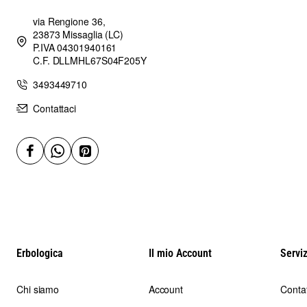
via Rengione 36,
23873 Missaglia (LC)
P.IVA 04301940161
C.F. DLLMHL67S04F205Y
3493449710
Contattaci
Erbologica
Il mio Account
Serviz
Chi siamo
Account
Contat