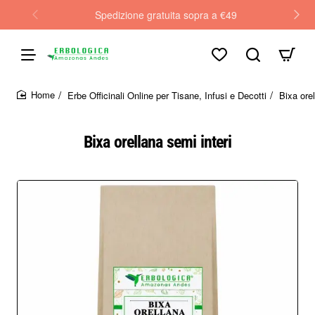
Spedizione gratuita sopra a €49
Erbe Officinali Online per Tisane, Infusi e Decotti
Bixa orel
home
Bixa orellana semi interi