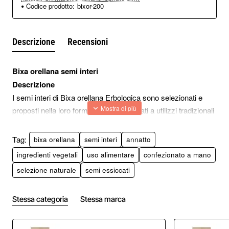
Codice prodotto:
bixor-200
Descrizione
Recensioni
Bixa orellana semi interi
Descrizione
I semi interi di Bixa orellana Erbologica sono selezionati e
proposti nella loro forma integra, destinati a utilizzi tradizionali
e alimentari.
I semi presentano una superficie compatta e una tonalità
Tag:
bixa orellana
semi interi
annatto
naturale intensa, apprezzata in preparazioni che richiedono
ingredienti vegetali
uso alimentare
confezionato a mano
materie prime riconoscibili e non trattate.
selezione naturale
semi essiccati
Origine botanica e caratteristiche
La Bixa orellana è una pianta originaria delle aree tropicali,
Stessa categoria
Stessa marca
nota per i suoi semi racchiusi in capsule spinose.
Una volta raccolti, i semi vengono essiccati per preservarne
struttura e colore.