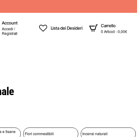
Account
Carrello
Lista dei Desideri
Accedi /
0 Articoli - 0,00€
Registrati
nale
a e tisane
Fiori commestibili
Incensi naturali