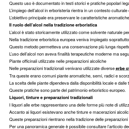
Questo uso è documentato in testi storici e pratiche popolari lega
L’impiego dell’alcol in erboristeria rientra in un contesto cultura
L’obiettivo principale era preservare le caratteristiche aromatiche 
Il ruolo dell’alcol nella tradizione erboristica
L’alcol è stato storicamente utilizzato come solvente naturale p
Nella tradizione erboristica europea veniva impiegato soprattutto p
Questo metodo permetteva una conservazione più lunga rispetto
L’uso dell’alcol non aveva finalità terapeutiche moderne ma seg
Piante officinali utilizzate nelle preparazioni alcoliche
Nelle preparazioni tradizionali venivano utilizzate diverse
erbe of
Tra queste erano comuni piante aromatiche, semi, radici e scor
La scelta delle piante dipendeva dalla disponibilità locale e dalle t
Queste pratiche sono parte del patrimonio erboristico europeo.
Liquori, tinture e preparazioni tradizionali
I liquori alle erbe rappresentano una delle forme più note di utilizz
Accanto ai liquori esistevano anche tinture e macerazioni alcolich
Queste preparazioni rientrano nella tradizione delle preparazioni 
Per una panoramica generale è possibile consultare l’articolo d