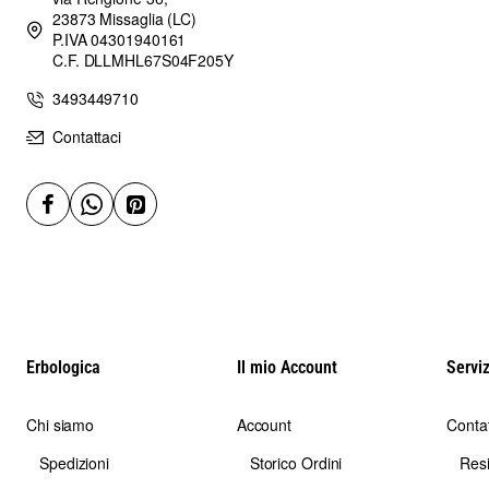
23873 Missaglia (LC)
P.IVA 04301940161
C.F. DLLMHL67S04F205Y
3493449710
Contattaci
Erbologica
Il mio Account
Serviz
Chi siamo
Account
Contat
Spedizioni
Storico Ordini
Res