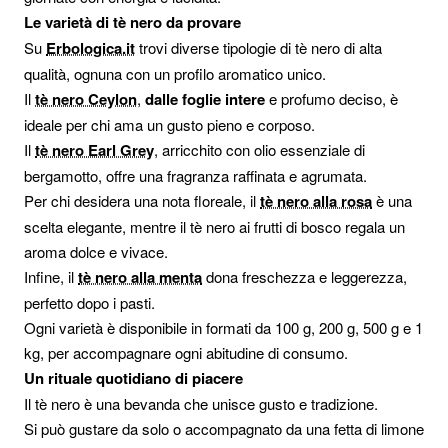
Le varietà di tè nero da provare
Su
Erbologica.it
trovi diverse tipologie di tè nero di alta
qualità, ognuna con un profilo aromatico unico.
Il
tè nero Ceylon
,
dalle foglie intere
e profumo deciso, è
ideale per chi ama un gusto pieno e corposo.
Il
tè nero Earl Grey
, arricchito con olio essenziale di
bergamotto, offre una fragranza raffinata e agrumata.
Per chi desidera una nota floreale, il
tè nero alla rosa
è una
scelta elegante, mentre il tè nero ai frutti di bosco regala un
aroma dolce e vivace.
Infine, il
tè nero alla menta
dona freschezza e leggerezza,
perfetto dopo i pasti.
Ogni varietà è disponibile in formati da 100 g, 200 g, 500 g e 1
kg, per accompagnare ogni abitudine di consumo.
Un rituale quotidiano di piacere
Il tè nero è una bevanda che unisce gusto e tradizione.
Si può gustare da solo o accompagnato da una fetta di limone