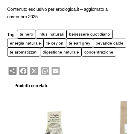
Contenuto esclusivo per erbologica.it – aggiornato a
novembre 2025
Tag:
tè nero
infusi naturali
benessere quotidiano
energia naturale
tè ceylon
tè earl grey
bevande calde
tè aromatizzati
digestione naturale
concentrazione
Share
Facebook
X
WhatsApp
Email
Prodotti correlati