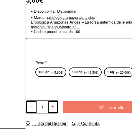
5,60€
Disponibilità:
Disponibile
Marca:
erbologica amazonas andes
Erbologica Amazonas Andes – La forza autentica delle erbe
marchio italiano ispirato all...
Codice prodotto:
cards-100
Peso
100 gr.
(= 5,60€)
500 gr.
(= 16,50€)
1 Kg.
(= 25,00€)
+ Carrello
+ Lista dei Desideri
+ Confronta