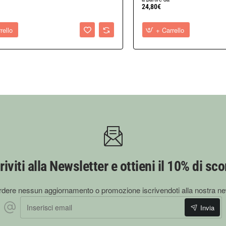
24,80€
rello
+ Carrello
icare localmente con garze o panni puliti, secondo le consuetudini er
nas Andes è selezionato per garantire qualità, purezza botanica e cor
razione dei principi attivi secondo i metodi tradizionali.
officinali autentiche
, non standardizzate, da utilizzare nella propria pra
 esigenze di consumo.
riviti alla Newsletter e ottieni il 10% di sc
dere nessun aggiornamento o promozione iscrivendoti alla nostra ne
Inserisci email
Invia
 di selezione accurata delle materie prime.