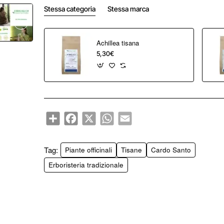
Stessa categoria
Stessa marca
Achillea tisana
5,30€
Share
Facebook
X
WhatsApp
Email
Tag:
Piante officinali
Tisane
Cardo Santo
Erboristeria tradizionale