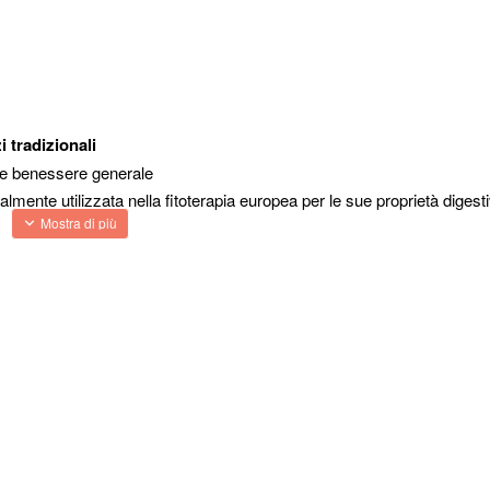
i tradizionali
o e benessere generale
almente utilizzata nella fitoterapia europea per le sue proprietà digest
l Cardo Santo è impiegato sia come tisana per uso interno sia come ri
 preparazioni artigianali, decotti e infusi secondo l’uso tradizionale.
 una pianta erbacea appartenente alla famiglia delle Asteraceae.
o per l’uso erboristico grazie alle sue parti aeree ricche di principi 
 nella medicina tradizionale, dove veniva considerata un rimedio prezio