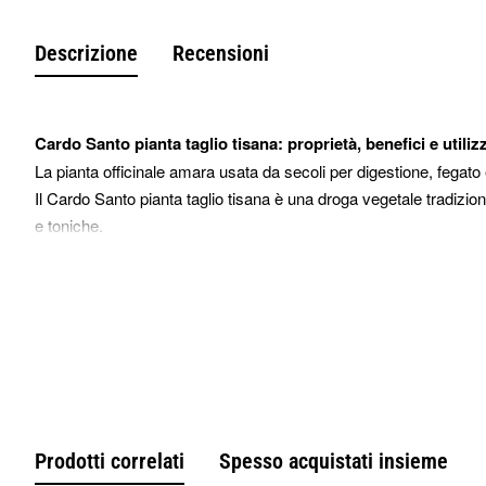
Descrizione
Recensioni
Cardo Santo pianta taglio tisana: proprietà, benefici e utilizz
La pianta officinale amara usata da secoli per digestione, fegat
Il Cardo Santo pianta taglio tisana è una droga vegetale tradizion
e toniche.
Apprezzato fin dall’antichità per il suo sapore amaro intenso, i
nella tradizione erboristica popolare.
La pianta viene proposta da Erbologica in taglio tisana, ideale per
Cos’è il Cardo Santo e origine botanica
Il Cardo Santo, noto scientificamente come Cnicus benedictus, è
Cresce spontaneamente nelle regioni mediterranee e viene coltivat
Il nome “benedictus” richiama il valore attribuito a questa pianta
benessere dell’organismo.
Prodotti correlati
Spesso acquistati insieme
Proprietà tradizionali del Cardo Santo