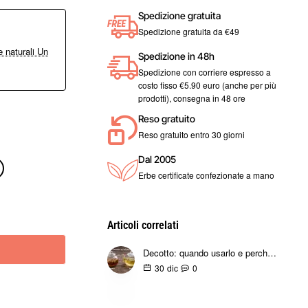
Spedizione gratuita
Spedizione gratuita da €49
 naturali Un
Spedizione in 48h
Spedizione con corriere espresso a
costo fisso €5.90 euro (anche per più
prodotti), consegna in 48 ore
Reso gratuito
Reso gratuito entro 30 giorni
Dal 2005
Erbe certificate confezionate a mano
Articoli correlati
Decotto: quando usarlo e perché è indispensabile
0
30
dic