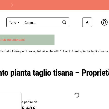
€
Tutte
Cerca...
EI UN INFLUENCER?
ficinali Online per Tisane, Infusi e Decotti
Cardo Santo pianta taglio tisana –
o pianta taglio tisana – Proprietà
a partire da