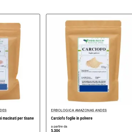
.
lcuni minuti.
DES
ERBOLOGICA AMAZONAS ANDES
i macinati per tisane
Carciofo foglie in polvere
a partire da
5,30€