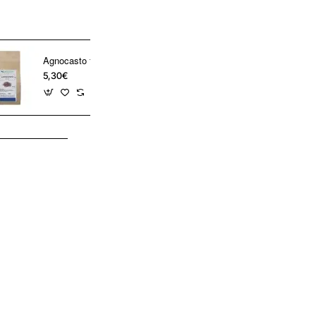
Agnocasto frutti tisana
5,30€
5,60€