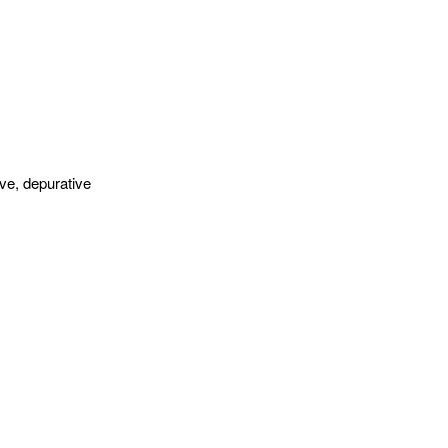
ive, depurative
medio esterno
amari.
so per il