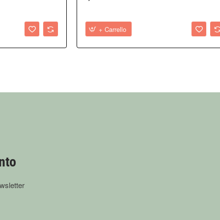
+ Carrello
boristiche.
retta
tica erboristica
onto
wsletter