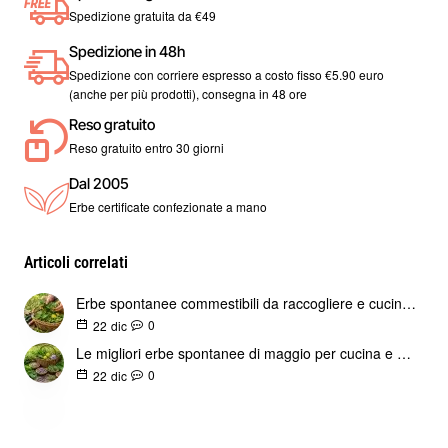
Spedizione gratuita da €49
Spedizione in 48h
Spedizione con corriere espresso a costo fisso €5.90 euro
(anche per più prodotti), consegna in 48 ore
Reso gratuito
Reso gratuito entro 30 giorni
Dal 2005
Erbe certificate confezionate a mano
Articoli correlati
Erbe spontanee commestibili da raccogliere e cucinare
0
22
dic
Le migliori erbe spontanee di maggio per cucina e fitoterapia
0
22
dic