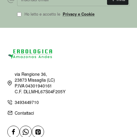
Ho letto e accetto le
Privacy e Cookie
via Rengione 36,
23873 Missaglia (LC)
P.IVA 04301940161
C.F. DLLMHL67S04F205Y
3493449710
Contattaci