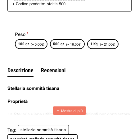
Codice prodotto:
staltis-500
Peso
100 gr.
(= 5,00€)
500 gr.
(= 16,00€)
1 Kg.
(= 21,00€)
Descrizione
Recensioni
Stellaria sommità tisana
Proprietà
La Stellaria viene utilizzata a scopi medicinali per contrastare
la ritenzione idrica e per combattere la stitichezza.
Tag:
stellaria sommità tisana
Gli infusi sono utili per liberare le vie aeree superiori intasate
proprietà stellaria sommità tisana