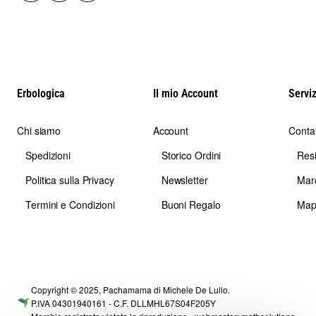
Erbologica
Il mio Account
Serviz
Chi siamo
Account
Contat
Spedizioni
Storico Ordini
Res
Politica sulla Privacy
Newsletter
Mar
Termini e Condizioni
Buoni Regalo
Map
Copyright © 2025, Pachamama di Michele De Lullo.
P.IVA 04301940161 - C.F. DLLMHL67S04F205Y