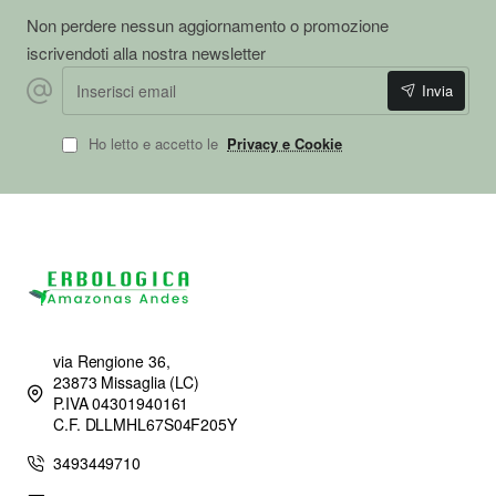
Non perdere nessun aggiornamento o promozione
iscrivendoti alla nostra newsletter
Inserisci email
Invia
Ho letto e accetto le
Privacy e Cookie
via Rengione 36,
23873 Missaglia (LC)
P.IVA 04301940161
C.F. DLLMHL67S04F205Y
3493449710