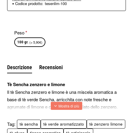
Codice prodotto:
tesenlim-100
Peso
100 gr.
(= 5,90€)
Descrizione
Recensioni
Tè Sencha zenzero e limone
Il tè Sencha zenzero e limone è una miscela aromatica a
base di tè verde Sencha, arricchita con note fresche e
agrumate di limone e con il profilo speziato dello zenzero.
Si tratta di una combinazione apprezzata per il suo equilibrio
gustativo, che unisce la delicatezza vegetale del Sencha a
Tag:
tè sencha
tè verde aromatizzato
tè zenzero limone
sfumature agrumate e leggermente piccanti.
tè sfuso
tisana aromatica
tè artigianale