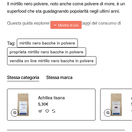
Il mirtillo nero polvere, noto anche come polvere di more, è un 
superfood che sta guadagnando popolarità negli ultimi anni.
Questa guida esplorerà i numerosi vantaggi del consumo di 
mirtillo nero polvere, tra cui una migliore visione, una migliore 
digestione e altro ancora.
Tag:
mirtillo nero bacche in polvere
Sia che tu stia cercando di migliorare la tua salute generale o 
proprieta mirtillo nero bacche in polvere
di affrontare specifici problemi di salute, il mirtillo nero polvere 
vendita on line mirtillo nero bacche in polvere
può essere preso in considerazione.
Come incorporare il Mirtillo Nero Polvere nella tua dieta.
Stessa categoria
Stessa marca
Ci sono molti modi per incorporare il mirtillo nero polvere nella 
tua dieta.
Achillea tisana
5,30€
Uno dei modi più semplici è aggiungerlo a frullati o succhi.
Puoi anche cospargerlo sopra lo yogurt o la farina d'avena 
per una colazione nutriente.