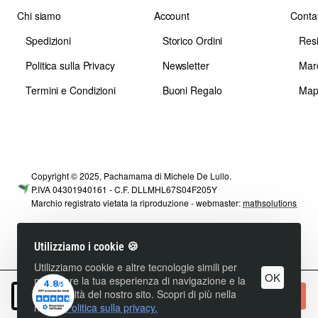
Chi siamo
Account
Contat
Spedizioni
Storico Ordini
Res
Politica sulla Privacy
Newsletter
Mar
Termini e Condizioni
Buoni Regalo
Map
Copyright © 2025, Pachamama di Michele De Lullo.
P.IVA 04301940161 - C.F. DLLMHL67S04F205Y
Marchio registrato vietata la riproduzione - webmaster:
mathsolutions
Utilizziamo i cookie 🍪
Utilizziamo cookie e altre tecnologie simili per
OK
migliorare la tua esperienza di navigazione e la
funzionalità del nostro sito. Scopri di più nella
+ Carrello
nostra
Politica sulla privacy.