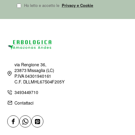
Ho letto e accetto le
Privacy e Cookie
via Rengione 36,
23873 Missaglia (LC)
P.IVA 04301940161
C.F. DLLMHL67S04F205Y
3493449710
Contattaci