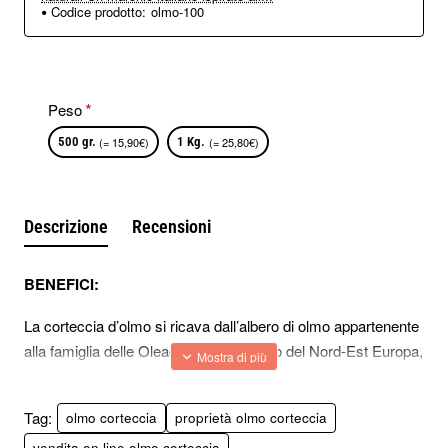
Codice prodotto:
olmo-100
Peso
500 gr.
(= 15,90€)
1 Kg.
(= 25,80€)
Descrizione
Recensioni
BENEFICI:
La corteccia d’olmo si ricava dall’albero di olmo appartenente
alla famiglia delle Oleaceae. É originario del Nord-Est Europa,
nello specifico si diffonde nei boschi nelle zone di Caucaso,
Asia e Nord America.
Tag:
olmo corteccia
proprietà olmo corteccia
Olmo corteccia è ricco di proprietà e nutrienti benefici per
vendita on line olmo corteccia