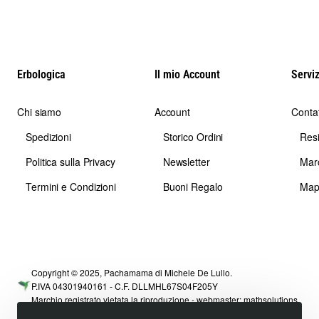
Erbologica
Il mio Account
Serviz
Chi siamo
Account
Contat
Spedizioni
Storico Ordini
Res
Politica sulla Privacy
Newsletter
Mar
Termini e Condizioni
Buoni Regalo
Map
Copyright © 2025, Pachamama di Michele De Lullo.
P.IVA 04301940161 - C.F. DLLMHL67S04F205Y
Marchio registrato vietata la riproduzione - webmaster:
mathsolutions