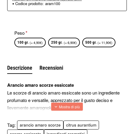
Codice prodotto:
aram100
Peso
100 gr.
(= 4,90€)
250 gr.
(= 6,90€)
500 gr.
(= 11,90€)
Descrizione
Recensioni
Arancio amaro scorze essiccate
Le scorze di arancio amaro essiccate sono un ingrediente
profumato e versatile, apprezzato per il gusto deciso e
lievemente amarognolo.
Ottenute dalla buccia del frutto accuratamente selezionato,
vengono lavorate per mantenere intatto l’aroma naturale,
Tag:
arancio amaro scorze
citrus aurantium
rendendole adatte sia alla preparazione di tisane sia all’uso in
scorze essiccate
ingredienti aromatici