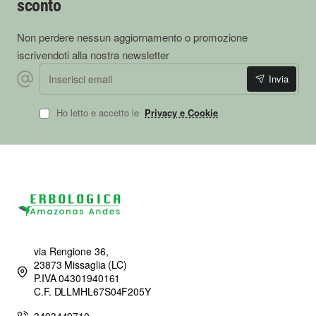
sconto
Non perdere nessun aggiornamento o promozione
iscrivendoti alla nostra newsletter
Inserisci email
Invia
Ho letto e accetto le
Privacy e Cookie
via Rengione 36,
23873 Missaglia (LC)
P.IVA 04301940161
C.F. DLLMHL67S04F205Y
3493449710