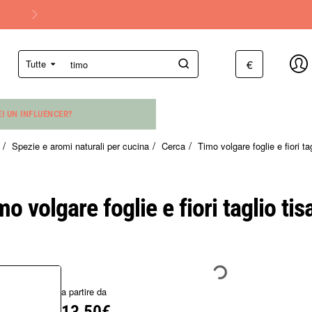
€
Tutte
Cerca...
EI UN INFLUENCER?
Spezie e aromi naturali per cucina
Cerca
Timo volgare foglie e fiori ta
e
mo volgare foglie e fiori taglio tis
a partire da