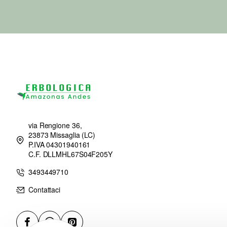
via Rengione 36,
23873 Missaglia (LC)
P.IVA 04301940161
C.F. DLLMHL67S04F205Y
3493449710
Contattaci