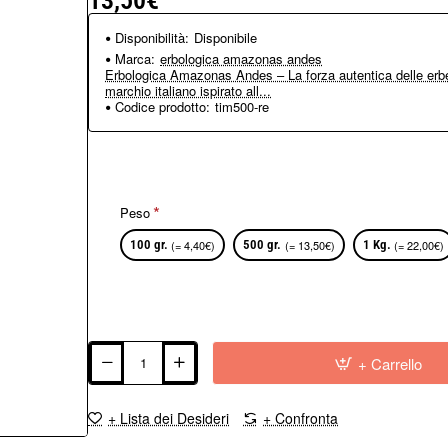
13,50€
Disponibilità:
Disponibile
Marca:
erbologica amazonas andes
Erbologica Amazonas Andes – La forza autentica delle erbe
marchio italiano ispirato all...
Codice prodotto:
tim500-re
Peso
100 gr.
(= 4,40€)
500 gr.
(= 13,50€)
1 Kg.
(= 22,00€)
+ Carrello
+ Lista dei Desideri
+ Confronta