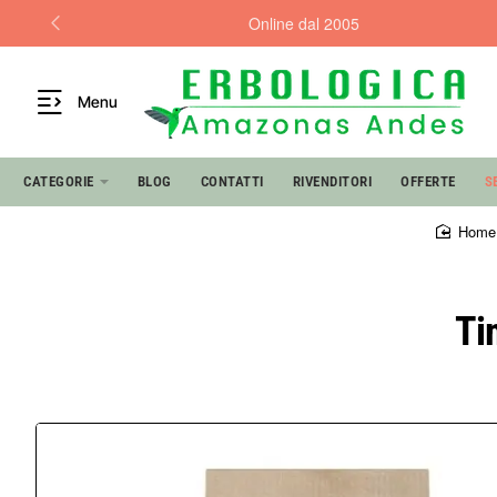
Online dal 2005
Menu
CATEGORIE
BLOG
CONTATTI
RIVENDITORI
OFFERTE
S
hom
Ti