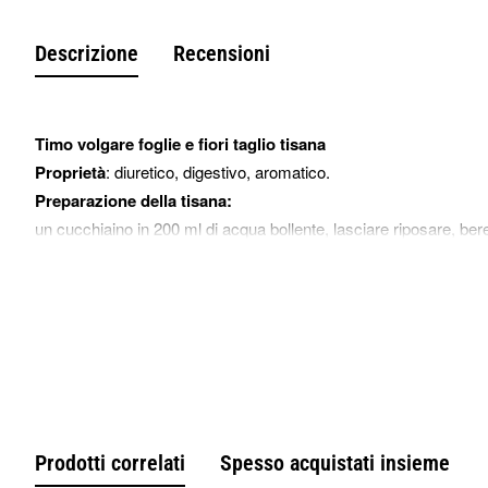
Descrizione
Recensioni
Timo volgare foglie e fiori taglio tisana
Proprietà
: diuretico, digestivo, aromatico.
Preparazione della tisana:
un cucchiaino in 200 ml di acqua bollente, lasciare riposare, bere
Uso esterno: l'infuso viene usato per fare gargarismi e disinfetta
La pianta viene usata anche nelle ricette di pesce bianco, carni 
Contenuto: timo volgare foglie e fiori taglio tisana 200 - 500 - 
Venduto e prodotto da Erbologica amazonas andes erboristeria o
Prodotti correlati
Spesso acquistati insieme