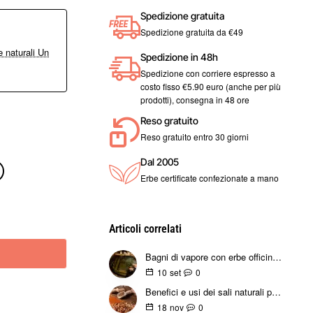
Spedizione gratuita
Spedizione gratuita da €49
 naturali Un
Spedizione in 48h
Spedizione con corriere espresso a
costo fisso €5.90 euro (anche per più
prodotti), consegna in 48 ore
Reso gratuito
Reso gratuito entro 30 giorni
Dal 2005
Erbe certificate confezionate a mano
Articoli correlati
Bagni di vapore con erbe officinali: guida tradizionale e moderna
0
10
set
Benefici e usi dei sali naturali per condire e riequilibrare
0
18
nov