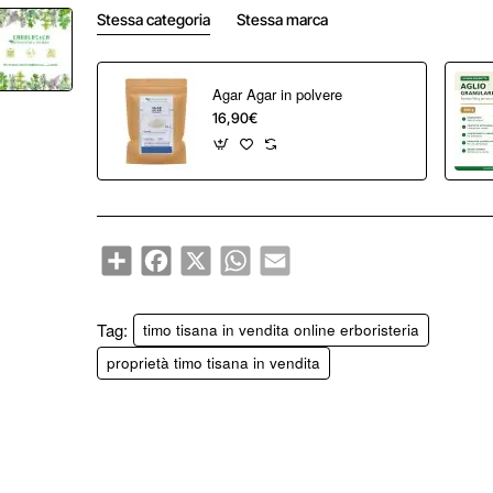
Stessa categoria
Stessa marca
Agar Agar in polvere
16,90€
Share
Facebook
X
WhatsApp
Email
Tag:
timo tisana in vendita online erboristeria
proprietà timo tisana in vendita