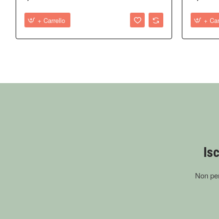
+ Carrello
+ Car
Isc
Non per