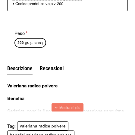
Codice prodotto:
valplv-200
Peso
200 gr.
(= 8,00€)
Descrizione
Recensioni
Valeriana radice polvere
Benefici
Sedativa, concilia il sonno, regolarizza pressione sanguigna,
si usa nelle nevrosi cardiache.
Tag:
valeriana radice polvere
Preparazione
benefici valeriana radice polvere