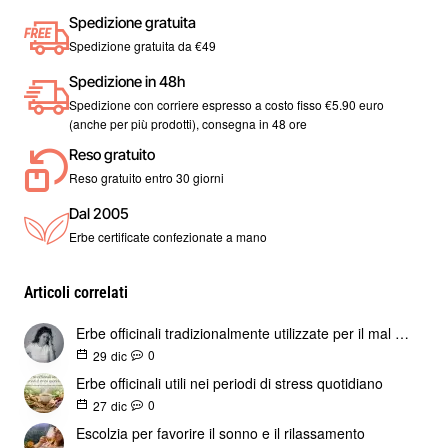
Spedizione gratuita
Erbologica offre erbe di coltivazione tradizionale ed erbe
Spedizione gratuita da €49
spontanee.
Spedizione in 48h
Solo prodotti sicuri ed efficaci.
Spedizione con corriere espresso a costo fisso €5.90 euro
(anche per più prodotti), consegna in 48 ore
Prima di essere immessi nel mercato, i prodotti devono
Reso gratuito
superare un attenta analisi microbiologica, dei pesticidi.
Reso gratuito entro 30 giorni
Una volta superati questi test i prodotti vengono
Dal 2005
commercializzati.
Erbe certificate confezionate a mano
Le presenti informazioni non prescindono, in ogni caso, dal
Articoli correlati
parere del medico, ma hanno esclusivamente carattere
divulgativo.
Erbe officinali tradizionalmente utilizzate per il mal di testa
0
29
dic
Essenziale è una dieta varia ed equilibrata e uno stile di vita
Erbe officinali utili nei periodi di stress quotidiano
sano.
0
27
dic
Le nostre erbe vengono confezionate a mano una a una, in
Escolzia per favorire il sonno e il rilassamento