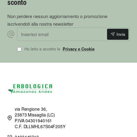
sconto
Non perdere nessun aggiornamento o promozione
iscrivendoti alla nostra newsletter
Inserisci email
Invia
Ho letto e accetto le
Privacy e Cookie
via Rengione 36,
23873 Missaglia (LC)
P.IVA 04301940161
C.F. DLLMHL67S04F205Y
3493449710