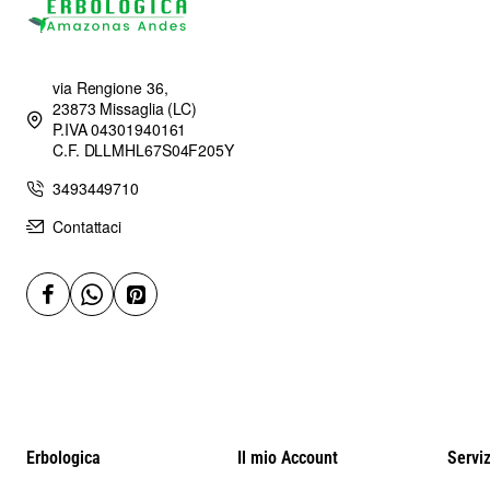
via Rengione 36,
23873 Missaglia (LC)
P.IVA 04301940161
C.F. DLLMHL67S04F205Y
3493449710
Contattaci
Erbologica
Il mio Account
Serviz