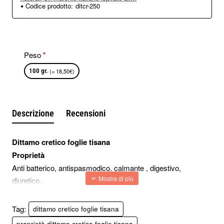
Codice prodotto:
ditcr-250
Peso
100 gr.
(= 18,50€)
Descrizione
Recensioni
Dittamo cretico foglie tisana
Proprietà
Anti batterico, antispasmodico, calmante , digestivo,
diuretico.
Preparazione tisana
Un cucchiaino da caffè in 200 ml di acqua bollente, lasciare
Tag:
dittamo cretico foglie tisana
riposare per 5 minuti, bere 2 tazze al giorno.
proprietà dittamo cretico foglie tisana