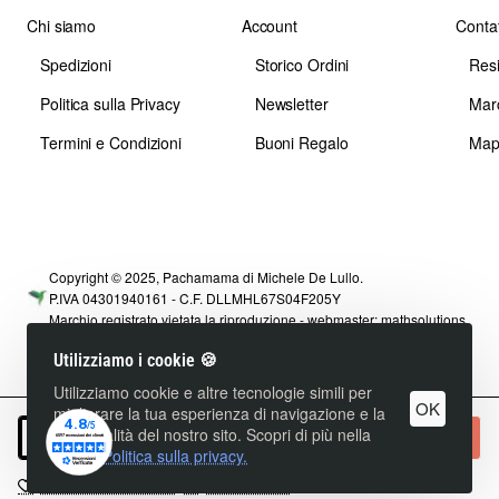
Chi siamo
Account
Contat
Spedizioni
Storico Ordini
Res
Politica sulla Privacy
Newsletter
Mar
Termini e Condizioni
Buoni Regalo
Map
Copyright © 2025, Pachamama di Michele De Lullo.
P.IVA 04301940161 - C.F. DLLMHL67S04F205Y
Marchio registrato vietata la riproduzione - webmaster:
mathsolutions
Utilizziamo i cookie 🍪
Utilizziamo cookie e altre tecnologie simili per
OK
migliorare la tua esperienza di navigazione e la
funzionalità del nostro sito. Scopri di più nella
+ Carrello
nostra
Politica sulla privacy.
+ Lista dei Desideri
+ Confronta